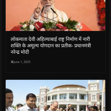
w
w
w
w
i
w
w
i
w
n
i
i
n
i
n
n
n
d
n
e
d
d
o
d
w
o
o
w
o
w
w
w
)
w
i
)
)
)
n
d
o
w
लोकमाता देवी अहिल्याबाई राष्ट्र निर्माण में नारी
)
शक्ति के अमूल्य योगदान का प्रतीक- प्रधानमंत्री
नरेन्द्र मोदी
June 1, 2025