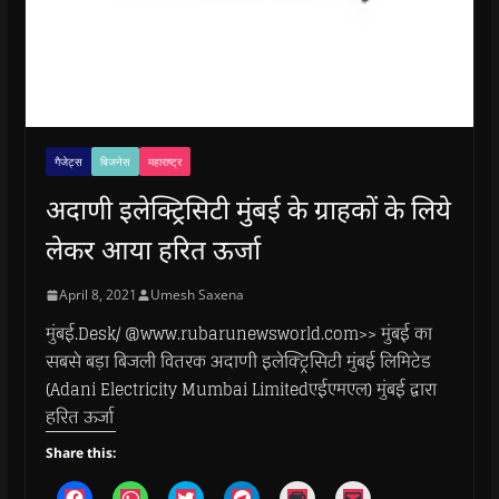
गैजेट्स
बिजनेस
महाराष्ट्र
अदाणी इलेक्ट्रिसिटी मुंबई के ग्राहकों के लिये
लेकर आया हरित ऊर्जा
April 8, 2021
Umesh Saxena
मुंबई.Desk/ @www.rubarunewsworld.com>> मुंबई का
सबसे बड़ा बिजली वितरक अदाणी इलेक्ट्रिसिटी मुंबई लिमिटेड
(Adani Electricity Mumbai Limitedएईएमएल) मुंबई द्वारा
हरित ऊर्जा
Share this:
C
C
C
C
C
C