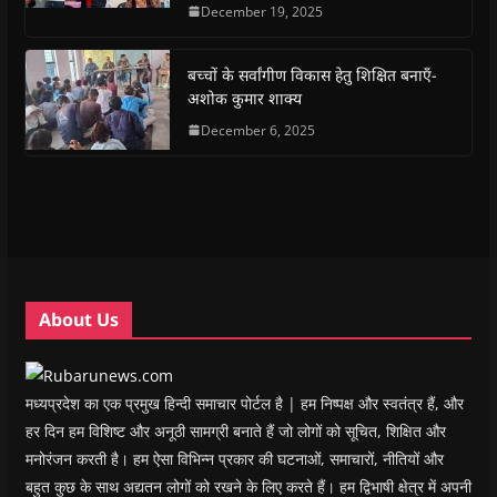
e
t
t
e
s
t
December 19, 2025
b
s
t
g
i
o
o
A
e
r
n
a
o
p
r
a
n
f
k
p
(
m
e
r
(
(
O
(
w
i
बच्चों के सर्वांगीण विकास हेतु शिक्षित बनाएँ-
O
O
p
O
w
e
अशोक कुमार शाक्य
p
p
e
p
i
n
e
e
n
e
n
d
n
n
s
December 6, 2025
n
d
(
s
s
i
s
o
O
i
i
n
i
w
p
n
n
n
n
)
e
n
n
e
n
n
e
e
w
e
s
w
w
w
w
i
w
w
i
w
n
i
i
n
i
n
n
n
d
n
e
d
d
o
d
w
o
o
w
o
w
w
w
)
w
i
About Us
)
)
)
n
d
o
w
)
मध्यप्रदेश का एक प्रमुख हिन्दी समाचार पोर्टल है | हम निष्पक्ष और स्वतंत्र हैं, और
हर दिन हम विशिष्ट और अनूठी सामग्री बनाते हैं जो लोगों को सूचित, शिक्षित और
मनोरंजन करती है। हम ऐसा विभिन्न प्रकार की घटनाओं, समाचारों, नीतियों और
बहुत कुछ के साथ अद्यतन लोगों को रखने के लिए करते हैं। हम द्विभाषी क्षेत्र में अपनी