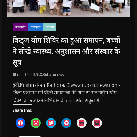
ताजातरीन
राजस्थान
स्वास्थ्य
किड्ज योग शिविर का हुआ समापन, बच्चों
ने सीखे स्वास्थ्य, अनुशासन और संस्कार के
सूत्र
June 19, 2026
Rubarunews
बूंदी.KrishnakantRathore/ @www.rubarunews.com-
जिला प्रशासन एवं श्रीजी योगशाला की ओर से अंतर्राष्ट्रीय योग
दिवस काउंटडाउन अभियान के तहत खेल संकुल में
Share this:
C
C
C
C
C
C
l
l
l
l
l
l
i
i
i
i
i
i
c
c
c
c
c
c