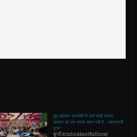
झूठ बोलकर राजनीति में आने वाली भाजपा
सरकार का अब ज्यादा समय नहीं है – सहप्रभारी
पूनम’
बून्दी.KrishnakantRathore/