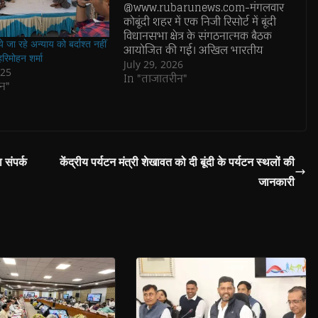
@www.rubarunews.com-मंगलवार
कोबूंदी शहर में एक निजी रिसोर्ट में बूंदी
विधानसभा क्षेत्र के संगठनात्मक बैठक
े जा रहे अन्याय को बर्दाश्त नहीं
आयोजित की गई। अखिल भारतीय
रिमोहन शर्मा
कांग्रेस कमेटी एवं प्रदेश कांग्रेस कमेटी के
July 29, 2026
025
निर्देशानुसार यह बैठक संगठन सर्जन
In "ताजातरीन"
न"
अभियान के तहत आयोजित की गई
जिसमें मुख्य वक्ता एआईसीसी सचिव
सह प्रभारी राजस्थान पूनम पासवान रही!
बैठक…
संपर्क
केंद्रीय पर्यटन मंत्री शेखावत को दी बूंदी के पर्यटन स्थलों की
जानकारी