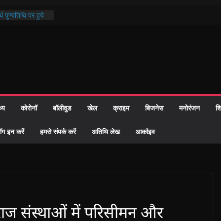
थ पुण्यतिथि पर हुये
 पाठ में भक्ति रस में
ाज को केवल वोट बैंक
नहीं दी – सैफी
 जितेन्द्र को मौके
मांतरण
पर हुआ 26 यूनिट
थ्य
कोरोनॉ
बॉलीवुड
खेल
क्राइम
बिजनेस
मनोरंजन
शि
्रशासन की तत्परता:
प्रमाण-पत्र
ॉग इन करें
हमसे संपर्क करें
अतिथि लेख
आर्काइव
ज संस्थाओं में परिसीमन और