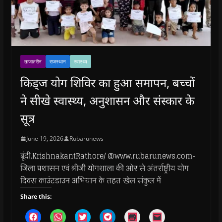
ताजातरीन
राजस्थान
स्वास्थ्य
किड्ज योग शिविर का हुआ समापन, बच्चों
ने सीखे स्वास्थ्य, अनुशासन और संस्कार के
सूत्र
June 19, 2026
Rubarunews
बूंदी.KrishnakantRathore/ @www.rubarunews.com-
जिला प्रशासन एवं श्रीजी योगशाला की ओर से अंतर्राष्ट्रीय योग
दिवस काउंटडाउन अभियान के तहत खेल संकुल में
Share this:
C
C
C
C
C
C