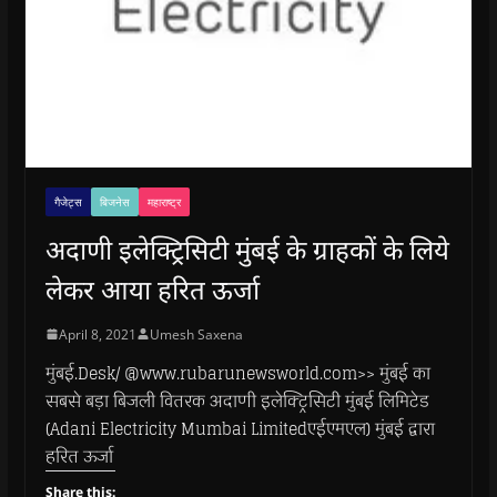
गैजेट्स
बिजनेस
महाराष्ट्र
अदाणी इलेक्ट्रिसिटी मुंबई के ग्राहकों के लिये
लेकर आया हरित ऊर्जा
April 8, 2021
Umesh Saxena
मुंबई.Desk/ @www.rubarunewsworld.com>> मुंबई का
सबसे बड़ा बिजली वितरक अदाणी इलेक्ट्रिसिटी मुंबई लिमिटेड
(Adani Electricity Mumbai Limitedएईएमएल) मुंबई द्वारा
हरित ऊर्जा
Share this: