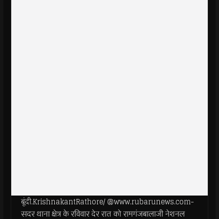
बूंदी.KrishnakantRathore/ @www.rubarunews.com-
सदर थाना क्षेत्र के रविवार देर रात को रामगंजबालाजी नेशनल