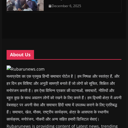
e
e
n
e
n
d
n
n
s
December 6, 2025
n
d
(
s
s
i
s
o
O
i
i
n
i
w
p
n
n
n
n
)
e
n
n
e
n
n
e
e
w
e
s
w
w
w
w
i
w
w
i
w
n
i
i
n
i
n
n
n
d
n
e
d
d
o
d
w
o
o
w
o
w
w
w
)
w
i
About Us
)
)
)
n
d
o
w
)
मध्यप्रदेश का एक प्रमुख हिन्दी समाचार पोर्टल है | हम निष्पक्ष और स्वतंत्र हैं, और
हर दिन हम विशिष्ट और अनूठी सामग्री बनाते हैं जो लोगों को सूचित, शिक्षित और
मनोरंजन करती है। हम ऐसा विभिन्न प्रकार की घटनाओं, समाचारों, नीतियों और
बहुत कुछ के साथ अद्यतन लोगों को रखने के लिए करते हैं। हम द्विभाषी क्षेत्र में अपनी
वेबसाइट पर अपनी सेवा और समाचार हिंदी भाषा में उपलब्ध कराने के लिए प्रतिबद्ध
हैं। समाचार, खेल, मौसम, राष्ट्रीय कार्यक्रम, क्षेत्र के आसपास के स्थानीय
कार्यक्रम, मनोरंजन, नौकरी और अन्य सहित हमारी डिजिटल सेवाएं।
Rubarunews is providing content of Latest news, trending