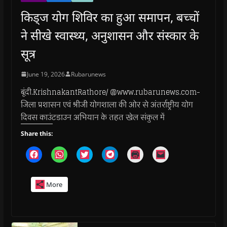
किड्ज योग शिविर का हुआ समापन, बच्चों
ने सीखे स्वास्थ्य, अनुशासन और संस्कार के
सूत्र
June 19, 2026
Rubarunews
बूंदी.KrishnakantRathore/ @www.rubarunews.com-
जिला प्रशासन एवं श्रीजी योगशाला की ओर से अंतर्राष्ट्रीय योग
दिवस काउंटडाउन अभियान के तहत खेल संकुल में
Share this:
C
C
C
C
C
C
l
l
l
l
l
l
i
i
i
i
i
i
c
c
c
c
c
c
k
k
k
k
k
k
More
t
t
t
t
t
t
o
o
o
o
o
o
s
s
s
s
p
e
h
h
h
h
r
m
a
a
a
a
i
a
r
r
r
r
n
i
e
e
e
e
t
l