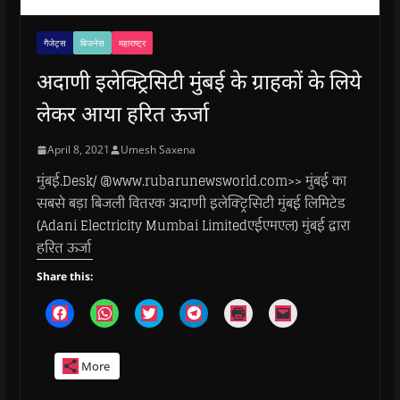
गैजेट्स
बिजनेस
महाराष्ट्र
अदाणी इलेक्ट्रिसिटी मुंबई के ग्राहकों के लिये
लेकर आया हरित ऊर्जा
April 8, 2021
Umesh Saxena
मुंबई.Desk/ @www.rubarunewsworld.com>> मुंबई का
सबसे बड़ा बिजली वितरक अदाणी इलेक्ट्रिसिटी मुंबई लिमिटेड
(Adani Electricity Mumbai Limitedएईएमएल) मुंबई द्वारा
हरित ऊर्जा
Share this:
C
C
C
C
C
C
l
l
l
l
l
l
i
i
i
i
i
i
c
c
c
c
c
c
k
k
k
k
k
k
More
t
t
t
t
t
t
o
o
o
o
o
o
s
s
s
s
p
e