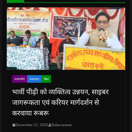
)
ताजातरीन
राजस्थान
शिक्षा
भावीं पीढ़ी को व्यक्तित्व उन्नयन, साइबर
जागरूकता एवं करियर मार्गदर्शन से
करवाया रूबरू
December 21, 2025
Rubarunews