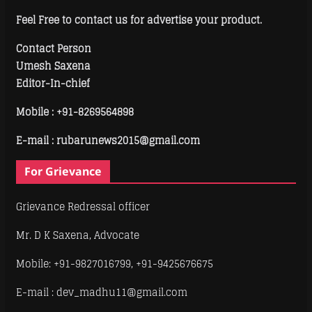
Feel Free to contact us for advertise your product.
Contact Person
Umesh Saxena
Editor-In-chief
Mobile :
+91-8269564898
E-mail : rubarunews2015@gmail.com
For Grievance
Grievance Redressal officer
Mr. D K Saxena, Advocate
Mobile: +91-9827016799, +91-9425676675
E-mail : dev_madhu11@gmail.com