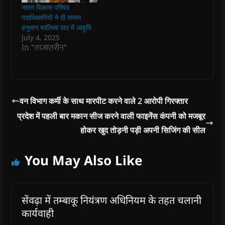
n
n
d
n
e
भारत विकास परिषद
d
d
o
d
w
o
o
w
o
w
पदाधिकारियों ने दी सप्तम
w
w
)
w
i
हनुमान चालिसा पाठ में आहूति
)
)
)
n
d
July 4, 2025
o
In "ताजातरीन"
w
)
वन विभाग कर्मी के साथ मारपीट करने वाले 2 आरोपी गिरफ्तार
प्रदेश में पहली बार मकान सीज करने वाली फाइनेंस कंपनी को मजबूर
होकर खुद तोड़नी पड़ी अपनी सिजिंग की सील
You May Also Like
सेंवढ़ा में तम्बाकू नियंत्रण अधिनियम के तहत चलानी
कार्यवाही