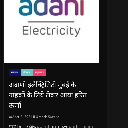
गैजेट्स
बिजनेस
महाराष्ट्र
अदाणी इलेक्ट्रिसिटी मुंबई के
ग्राहकों के लिये लेकर आया हरित
ऊर्जा
April 8, 2021
Umesh Saxena
मुंबई.Desk/ @www.rubarunewsworld.com>>