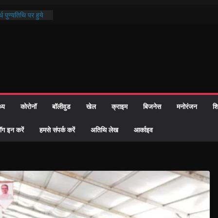
्रशासन की तत्परता:
प्रमाण-पत्र
थ पुण्यतिथि पर हुये
 पाठ में भक्ति रस में
ाज को केवल वोट बैंक
नहीं दी – सैफी
 जितेन्द्र को मौके
मांतरण
थ्य
कोरोनॉ
बॉलीवुड
खेल
क्राइम
बिजनेस
मनोरंजन
शि
पर हुआ 26 यूनिट
ॉग इन करें
हमसे संपर्क करें
अतिथि लेख
आर्काइव