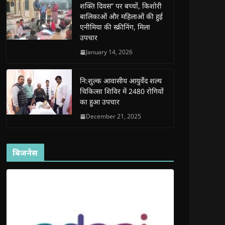
शक्ति दिवस” पर बच्चों, किशोरी
w
w
w
w
i
w
w
i
w
n
बालिकाओं और महिलाओं की हुई
i
i
n
i
n
n
n
d
n
e
एनीमिया की स्क्रीनिंग, मिला
d
d
o
d
w
उपचार
o
o
w
o
w
w
w
)
w
i
)
)
)
n
January 14, 2026
d
o
w
)
नि:शुल्क आवासीय आयुर्वेद शल्य
चिकित्सा शिविर में 2480 रोगियों
का हुआ उपचार
December 21, 2025
बिजनेस