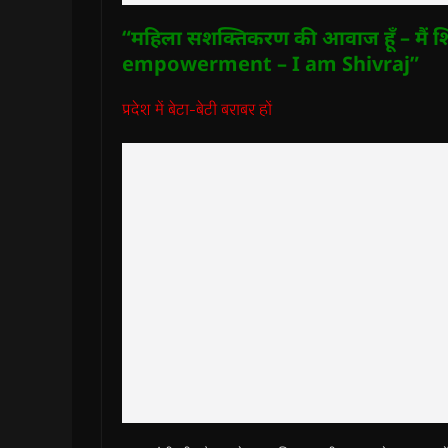
“महिला सशक्तिकरण की आवाज हूँ – मैं 
empowerment – I am Shivraj”
प्रदेश में बेटा-बेटी बराबर हों