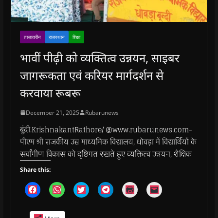
ताजातरीन
राजस्थान
शिक्षा
भावीं पीढ़ी को व्यक्तित्व उन्नयन, साइबर
जागरूकता एवं करियर मार्गदर्शन से
करवाया रूबरू
December 21, 2025
Rubarunews
बूंदी.KrishnakantRathore/ @www.rubarunews.com-
पीएम श्री राजकीय उच्च माध्यमिक विद्यालय, धोवड़ा में विद्यार्थियों के
सर्वांगीण विकास को दृष्टिगत रखते हुए व्यक्तित्व उन्नयन, शैक्षिक
Share this:
C
C
C
C
C
C
l
l
l
l
l
l
i
i
i
i
i
i
c
c
c
c
c
c
k
k
k
k
k
k