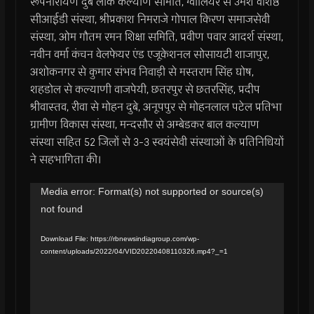
रूपनारायण दुबे लोक कल्याण समिति, ग्वालियर से उमेश वशिष्ठ
सीआईडी संस्था, श्रीप्रकाश निमराजे गोपाल किरण समाजसेवी
संस्था, ओम गौतम रमन शिक्षा समिति, प्रवीण पवार आदर्श संस्था,
नवीन वर्मा कंचन वेलफेयर एंड एजूकेशनल सोसायटी शाजापुर,
अशोकनगर से कुमार संभव निवाड़ी से मस्तराम सिंह घोष,
शहडोल से कल्याणी वाजपेयी, छतरपुर से छतरसिंह, प्रदीप
श्रीवास्तव, रीवा से मोहन दुबे, अनूपपुर से मोहनलाल पटेल प्रतिभा
ग्रामीण विकास संस्था, मन्दसौर से अम्बेडकर बाल कल्याण
संस्था सहित 52 जिलों से 3-3 स्वयंसेवी संस्थाओं के प्रतिनिधियों
ने सहभागिता की।
Video
Media error: Format(s) not supported or source(s)
not found
Player
Download File: https://rbnewsindiagroup.com/wp-
content/uploads/2022/04/VID20220408110326.mp4?_=1