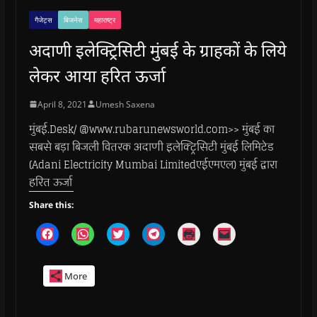
गैजेट्स
बिजनेस
महाराष्ट्र
अदाणी इलेक्ट्रिसिटी मुंबई के ग्राहकों के लिये
लेकर आया हरित ऊर्जा
April 8, 2021
Umesh Saxena
मुंबई.Desk/ @www.rubarunewsworld.com>> मुंबई का
सबसे बड़ा बिजली वितरक अदाणी इलेक्ट्रिसिटी मुंबई लिमिटेड
(Adani Electricity Mumbai Limitedएईएमएल) मुंबई द्वारा
हरित ऊर्जा
Share this:
C
C
C
C
C
C
l
l
l
l
l
l
i
i
i
i
i
i
c
c
c
c
c
c
k
k
k
k
k
k
More
t
t
t
t
t
t
o
o
o
o
o
o
s
s
s
s
p
e
h
h
h
h
r
m
a
a
a
a
i
a