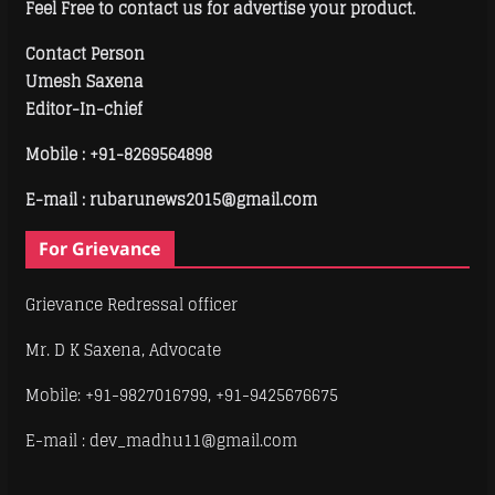
Feel Free to contact us for advertise your product.
Contact Person
Umesh Saxena
Editor-In-chief
Mobile :
+91-8269564898
E-mail : rubarunews2015@gmail.com
For Grievance
Grievance Redressal officer
Mr. D K Saxena, Advocate
Mobile: +91-9827016799, +91-9425676675
E-mail : dev_madhu11@gmail.com