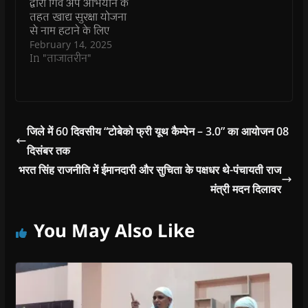
अधिकारी शिवजी राम जाट
n
n
d
n
e
द्वारा गिव अप अभियान के
d
d
o
d
w
ने…
तहत खाद्य सुरक्षा योजना
o
o
w
o
w
w
w
)
w
i
से नाम हटाने के लिए
)
)
)
n
विभाग द्वारा ऑनलाइन
February 14, 2025
d
o
आवेदन लिए जाने हेतु
In "ताजातरीन"
w
पोर्टल शुरू कर दिया गया
)
है। ऐसे परिवार
नियमानुसार पात्र नहीं होने
की स्थिति में जिस राशन
कार्ड धारक को खाद्य
जिले में 60 दिवसीय “टोबेको फ्री यूथ कैम्पेन – 3.0” का आयोजन 08
सुरक्षा से निष्कासन
दिसंबर तक
करवाना है…
भरत सिंह राजनीति में ईमानदारी और सुचिता के पक्षधर थे-पंचायती राज
मंत्री मदन दिलावर
You May Also Like