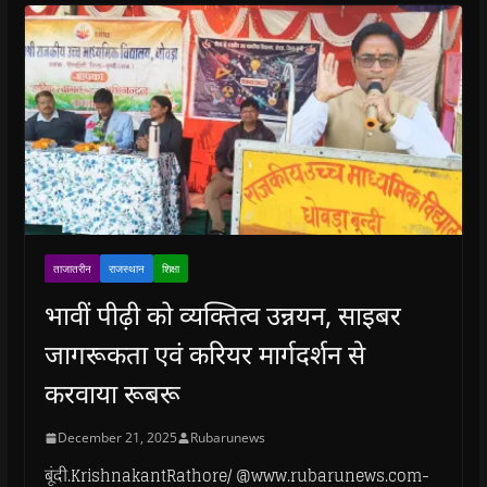
ताजातरीन
राजस्थान
शिक्षा
भावीं पीढ़ी को व्यक्तित्व उन्नयन, साइबर
जागरूकता एवं करियर मार्गदर्शन से
करवाया रूबरू
December 21, 2025
Rubarunews
बूंदी.KrishnakantRathore/ @www.rubarunews.com-