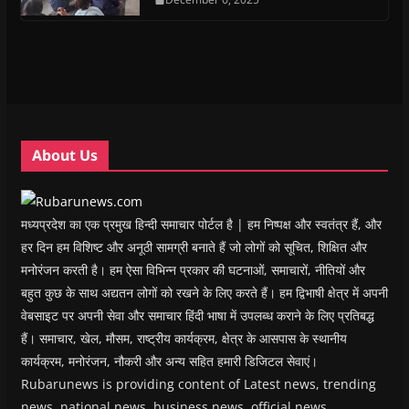
n
n
s
n
d
(
s
s
i
s
o
O
i
i
n
i
w
p
n
n
n
n
)
e
n
n
e
n
n
e
e
w
e
s
w
w
w
w
i
w
w
i
w
n
i
i
n
i
n
n
n
d
n
e
d
d
o
d
w
o
o
w
o
w
w
w
)
w
i
About Us
)
)
)
n
d
o
w
)
मध्यप्रदेश का एक प्रमुख हिन्दी समाचार पोर्टल है | हम निष्पक्ष और स्वतंत्र हैं, और
हर दिन हम विशिष्ट और अनूठी सामग्री बनाते हैं जो लोगों को सूचित, शिक्षित और
मनोरंजन करती है। हम ऐसा विभिन्न प्रकार की घटनाओं, समाचारों, नीतियों और
बहुत कुछ के साथ अद्यतन लोगों को रखने के लिए करते हैं। हम द्विभाषी क्षेत्र में अपनी
वेबसाइट पर अपनी सेवा और समाचार हिंदी भाषा में उपलब्ध कराने के लिए प्रतिबद्ध
हैं। समाचार, खेल, मौसम, राष्ट्रीय कार्यक्रम, क्षेत्र के आसपास के स्थानीय
कार्यक्रम, मनोरंजन, नौकरी और अन्य सहित हमारी डिजिटल सेवाएं।
Rubarunews is providing content of Latest news, trending
news, national news, business news, official news,