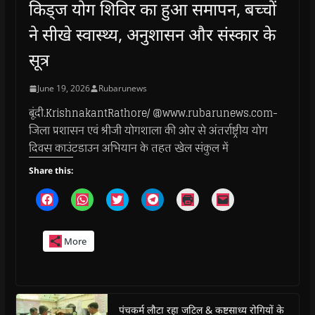
किड्ज योग शिविर का हुआ समापन, बच्चों
ने सीखे स्वास्थ्य, अनुशासन और संस्कार के
सूत्र
June 19, 2026
Rubarunews
बूंदी.KrishnakantRathore/ @www.rubarunews.com-
जिला प्रशासन एवं श्रीजी योगशाला की ओर से अंतर्राष्ट्रीय योग
दिवस काउंटडाउन अभियान के तहत खेल संकुल में
Share this:
C
C
C
C
C
C
l
l
l
l
l
l
i
i
i
i
i
i
c
c
c
c
c
c
k
k
k
k
k
k
More
t
t
t
t
t
t
o
o
o
o
o
o
s
s
s
s
p
e
h
h
h
h
r
m
a
a
a
a
i
a
r
r
r
r
n
i
e
e
e
e
t
l
o
o
o
o
(
a
पंचकर्म लौटा रहा जटिल & कष्टसाध्य रोगियों के