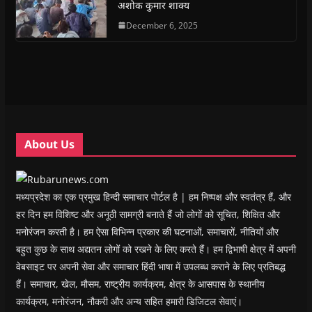
अशोक कुमार शाक्य
p
p
e
p
i
n
e
e
n
e
n
d
n
n
s
December 6, 2025
n
d
(
s
s
i
s
o
O
i
i
n
i
w
p
n
n
n
n
)
e
n
n
e
n
n
e
e
w
e
s
w
w
w
w
i
w
w
i
w
n
i
i
n
i
n
n
n
d
n
e
d
d
o
d
w
o
o
w
o
w
w
w
)
w
i
About Us
)
)
)
n
d
o
w
)
मध्यप्रदेश का एक प्रमुख हिन्दी समाचार पोर्टल है | हम निष्पक्ष और स्वतंत्र हैं, और
हर दिन हम विशिष्ट और अनूठी सामग्री बनाते हैं जो लोगों को सूचित, शिक्षित और
मनोरंजन करती है। हम ऐसा विभिन्न प्रकार की घटनाओं, समाचारों, नीतियों और
बहुत कुछ के साथ अद्यतन लोगों को रखने के लिए करते हैं। हम द्विभाषी क्षेत्र में अपनी
वेबसाइट पर अपनी सेवा और समाचार हिंदी भाषा में उपलब्ध कराने के लिए प्रतिबद्ध
हैं। समाचार, खेल, मौसम, राष्ट्रीय कार्यक्रम, क्षेत्र के आसपास के स्थानीय
कार्यक्रम, मनोरंजन, नौकरी और अन्य सहित हमारी डिजिटल सेवाएं।