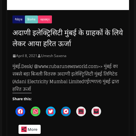
गैजेट्स
बिजनेस
महाराष्ट्र
अदाणी इलेक्ट्रिसिटी मुंबई के ग्राहकों के लिये
लेकर आया हरित ऊर्जा
April 8, 2021
Umesh Saxena
मुंबई.Desk/ @www.rubarunewsworld.com>> मुंबई का
सबसे बड़ा बिजली वितरक अदाणी इलेक्ट्रिसिटी मुंबई लिमिटेड
(Adani Electricity Mumbai Limitedएईएमएल) मुंबई द्वारा
हरित ऊर्जा
Share this:
C
C
C
C
C
C
l
l
l
l
l
l
i
i
i
i
i
i
c
c
c
c
c
c
k
k
k
k
k
k
More
t
t
t
t
t
t
o
o
o
o
o
o