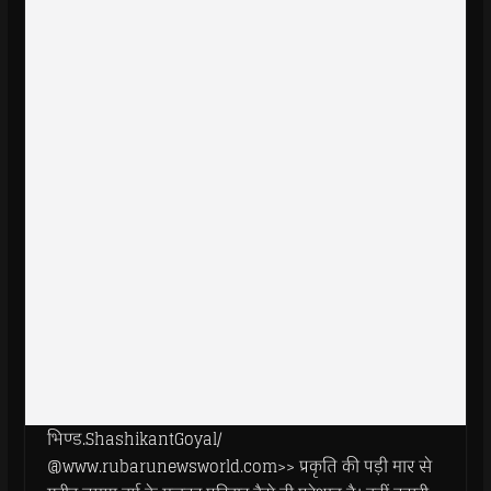
भिण्ड.ShashikantGoyal/
@www.rubarunewsworld.com>> प्रकृति की पड़ी मार से