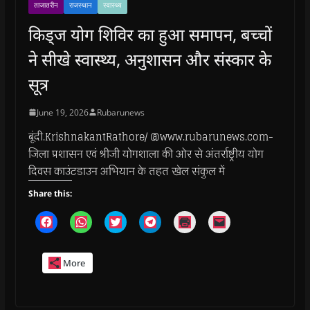
ताजातरीन
राजस्थान
स्वास्थ्य
किड्ज योग शिविर का हुआ समापन, बच्चों
ने सीखे स्वास्थ्य, अनुशासन और संस्कार के
सूत्र
June 19, 2026
Rubarunews
बूंदी.KrishnakantRathore/ @www.rubarunews.com-
जिला प्रशासन एवं श्रीजी योगशाला की ओर से अंतर्राष्ट्रीय योग
दिवस काउंटडाउन अभियान के तहत खेल संकुल में
Share this:
C
C
C
C
C
C
l
l
l
l
l
l
i
i
i
i
i
i
c
c
c
c
c
c
k
k
k
k
k
k
More
t
t
t
t
t
t
o
o
o
o
o
o
s
s
s
s
p
e
h
h
h
h
r
m
a
a
a
a
i
a
r
r
r
r
n
i