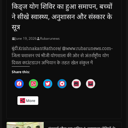
किड्ज योग शिविर का हुआ समापन, बच्चों
ने सीखे स्वास्थ्य, अनुशासन और संस्कार के
सूत्र
June 19, 2026
Rubarunews
बूंदी.KrishnakantRathore/ @www.rubarunews.com-
जिला प्रशासन एवं श्रीजी योगशाला की ओर से अंतर्राष्ट्रीय योग
दिवस काउंटडाउन अभियान के तहत खेल संकुल में
Share this:
C
C
C
C
C
C
l
l
l
l
l
l
i
i
i
i
i
i
c
c
c
c
c
c
k
k
k
k
k
k
More
t
t
t
t
t
t
o
o
o
o
o
o
s
s
s
s
p
e
h
h
h
h
r
m
a
a
a
a
i
a
r
r
r
r
n
i
e
e
e
e
t
l
o
o
o
o
(
a