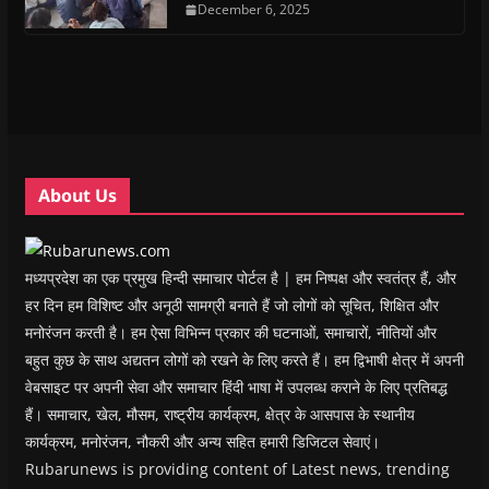
n
n
s
December 6, 2025
n
d
(
s
s
i
s
o
O
i
i
n
i
w
p
n
n
n
n
)
e
n
n
e
n
n
e
e
w
e
s
w
w
w
w
i
w
w
i
w
n
i
i
n
i
n
n
n
d
n
e
d
d
o
d
w
o
o
w
o
w
w
w
)
w
i
About Us
)
)
)
n
d
o
w
)
मध्यप्रदेश का एक प्रमुख हिन्दी समाचार पोर्टल है | हम निष्पक्ष और स्वतंत्र हैं, और
हर दिन हम विशिष्ट और अनूठी सामग्री बनाते हैं जो लोगों को सूचित, शिक्षित और
मनोरंजन करती है। हम ऐसा विभिन्न प्रकार की घटनाओं, समाचारों, नीतियों और
बहुत कुछ के साथ अद्यतन लोगों को रखने के लिए करते हैं। हम द्विभाषी क्षेत्र में अपनी
वेबसाइट पर अपनी सेवा और समाचार हिंदी भाषा में उपलब्ध कराने के लिए प्रतिबद्ध
हैं। समाचार, खेल, मौसम, राष्ट्रीय कार्यक्रम, क्षेत्र के आसपास के स्थानीय
कार्यक्रम, मनोरंजन, नौकरी और अन्य सहित हमारी डिजिटल सेवाएं।
Rubarunews is providing content of Latest news, trending