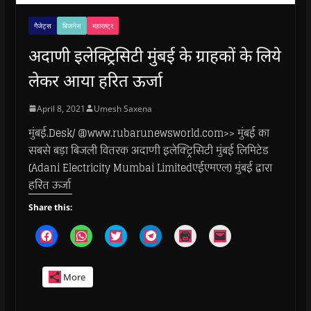
गैजेट्स
बिजनेस
महाराष्ट्र
अदाणी इलेक्ट्रिसिटी मुंबई के ग्राहकों के लिये
लेकर आया हरित ऊर्जा
April 8, 2021
Umesh Saxena
मुंबई.Desk/ @www.rubarunewsworld.com>> मुंबई का
सबसे बड़ा बिजली वितरक अदाणी इलेक्ट्रिसिटी मुंबई लिमिटेड
(Adani Electricity Mumbai Limitedएईएमएल) मुंबई द्वारा
हरित ऊर्जा
Share this:
C
C
C
C
C
C
l
l
l
l
l
l
i
i
i
i
i
i
c
c
c
c
c
c
k
k
k
k
k
k
More
t
t
t
t
t
t
o
o
o
o
o
o
s
s
s
s
p
e
h
h
h
h
r
m