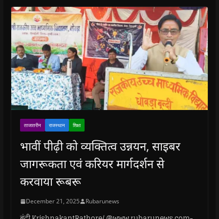
ताजातरीन
राजस्थान
शिक्षा
भावीं पीढ़ी को व्यक्तित्व उन्नयन, साइबर
जागरूकता एवं करियर मार्गदर्शन से
करवाया रूबरू
December 21, 2025
Rubarunews
बूंदी.KrishnakantRathore/ @www.rubarunews.com-