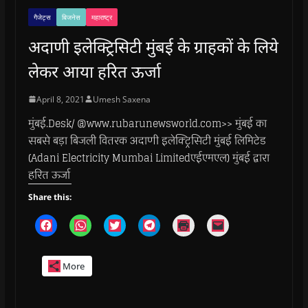
गैजेट्स
बिजनेस
महाराष्ट्र
अदाणी इलेक्ट्रिसिटी मुंबई के ग्राहकों के लिये
लेकर आया हरित ऊर्जा
April 8, 2021
Umesh Saxena
मुंबई.Desk/ @www.rubarunewsworld.com>> मुंबई का
सबसे बड़ा बिजली वितरक अदाणी इलेक्ट्रिसिटी मुंबई लिमिटेड
(Adani Electricity Mumbai Limitedएईएमएल) मुंबई द्वारा
हरित ऊर्जा
Share this:
C
C
C
C
C
C
l
l
l
l
l
l
i
i
i
i
i
i
c
c
c
c
c
c
k
k
k
k
k
k
More
t
t
t
t
t
t
o
o
o
o
o
o
s
s
s
s
p
e
h
h
h
h
r
m
a
a
a
a
i
a