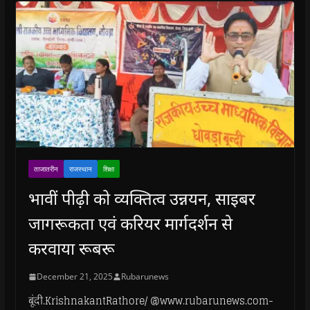
ताजातरीन
राजस्थान
शिक्षा
भावीं पीढ़ी को व्यक्तित्व उन्नयन, साइबर
जागरूकता एवं करियर मार्गदर्शन से
करवाया रूबरू
December 21, 2025
Rubarunews
बूंदी.KrishnakantRathore/ @www.rubarunews.com-