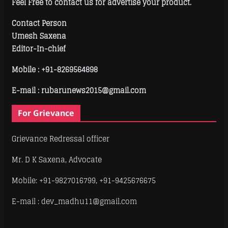
Feel Free to contact us for advertise your product.
Contact Person
Umesh Saxena
Editor-In-chief
Mobile :
+91-8269564898
E-mail : rubarunews2015@gmail.com
For Grievance
Grievance Redressal officer
Mr. D K Saxena, Advocate
Mobile: +91-9827016799, +91-9425676675
E-mail : dev_madhu11@gmail.com