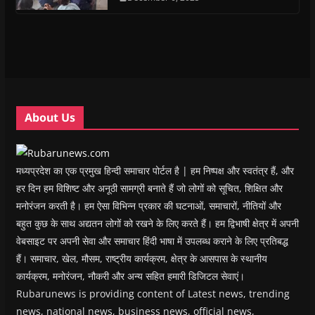
s
s
i
s
o
O
i
i
n
i
w
p
n
n
n
n
)
e
n
n
e
n
n
e
e
w
e
s
w
w
w
w
i
w
w
i
w
n
i
i
n
i
n
n
n
d
n
e
d
d
o
d
w
o
o
w
o
w
w
w
)
w
i
About Us
)
)
)
n
d
o
w
)
मध्यप्रदेश का एक प्रमुख हिन्दी समाचार पोर्टल है | हम निष्पक्ष और स्वतंत्र हैं, और
हर दिन हम विशिष्ट और अनूठी सामग्री बनाते हैं जो लोगों को सूचित, शिक्षित और
मनोरंजन करती है। हम ऐसा विभिन्न प्रकार की घटनाओं, समाचारों, नीतियों और
बहुत कुछ के साथ अद्यतन लोगों को रखने के लिए करते हैं। हम द्विभाषी क्षेत्र में अपनी
वेबसाइट पर अपनी सेवा और समाचार हिंदी भाषा में उपलब्ध कराने के लिए प्रतिबद्ध
हैं। समाचार, खेल, मौसम, राष्ट्रीय कार्यक्रम, क्षेत्र के आसपास के स्थानीय
कार्यक्रम, मनोरंजन, नौकरी और अन्य सहित हमारी डिजिटल सेवाएं।
Rubarunews is providing content of Latest news, trending
news, national news, business news, official news,