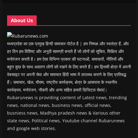
i
i
n
i
n
n
n
d
n
e
d
d
o
d
w
o
o
w
o
w
w
w
)
w
i
About Us
)
)
)
n
d
o
w
)
मध्यप्रदेश का एक प्रमुख हिन्दी समाचार पोर्टल है | हम निष्पक्ष और स्वतंत्र हैं, और
हर दिन हम विशिष्ट और अनूठी सामग्री बनाते हैं जो लोगों को सूचित, शिक्षित और
मनोरंजन करती है। हम ऐसा विभिन्न प्रकार की घटनाओं, समाचारों, नीतियों और
बहुत कुछ के साथ अद्यतन लोगों को रखने के लिए करते हैं। हम द्विभाषी क्षेत्र में अपनी
वेबसाइट पर अपनी सेवा और समाचार हिंदी भाषा में उपलब्ध कराने के लिए प्रतिबद्ध
हैं। समाचार, खेल, मौसम, राष्ट्रीय कार्यक्रम, क्षेत्र के आसपास के स्थानीय
कार्यक्रम, मनोरंजन, नौकरी और अन्य सहित हमारी डिजिटल सेवाएं।
Rubarunews is providing content of Latest news, trending
news, national news, business news, official news,
busniess news, Madhya pradesh news & Various other
state news, Political news, Youtube channel Rubarunews
and google web stories.