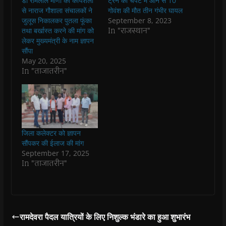
डॉ रामलाल मीणा की कार्यशैली
ट्रेन की चपेट में आने से 10
o
A
e
r
n
a
o
p
r
a
n
f
से नाराज गौशाला संचालकों ने
गोवंश की मौत तीन गंभीर घायल
k
p
(
m
e
r
जुलूस निकालकर पुतला फूंका
September 8, 2023
(
(
O
(
w
i
O
O
p
O
w
e
In "राजस्थान"
तथा बर्खास्त करने की मांग को
p
p
e
p
i
n
लेकर मुख्यमंत्री के नाम ज्ञापन
e
e
n
e
n
d
n
n
s
n
d
(
सौंपा
s
s
i
s
o
O
May 20, 2025
i
i
n
i
w
p
n
n
n
n
)
e
In "ताजातरीन"
n
n
e
n
n
e
e
w
e
s
w
w
w
w
i
w
w
i
w
n
i
i
n
i
n
n
n
d
n
e
d
d
o
d
w
o
o
w
o
w
w
w
)
w
i
जिला कलेक्टर को ज्ञापन
)
)
)
n
d
सौंपकर की ईलाज की मांग
o
September 17, 2025
w
)
In "ताजातरीन"
रामदेवरा पैदल यात्रियों के लिए निशुल्क भंडारे का हुआ शुभारंभ