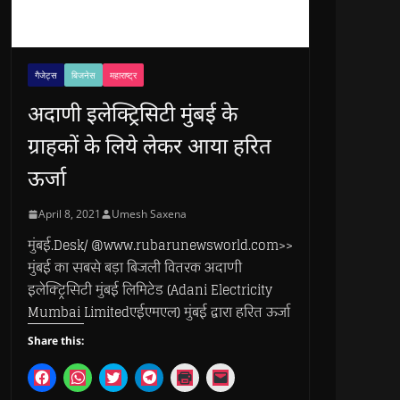
गैजेट्स
बिजनेस
महाराष्ट्र
अदाणी इलेक्ट्रिसिटी मुंबई के
ग्राहकों के लिये लेकर आया हरित
ऊर्जा
April 8, 2021
Umesh Saxena
मुंबई.Desk/ @www.rubarunewsworld.com>>
मुंबई का सबसे बड़ा बिजली वितरक अदाणी
इलेक्ट्रिसिटी मुंबई लिमिटेड (Adani Electricity
Mumbai Limitedएईएमएल) मुंबई द्वारा हरित ऊर्जा
Share this:
C
C
C
C
C
C
l
l
l
l
l
l
i
i
i
i
i
i