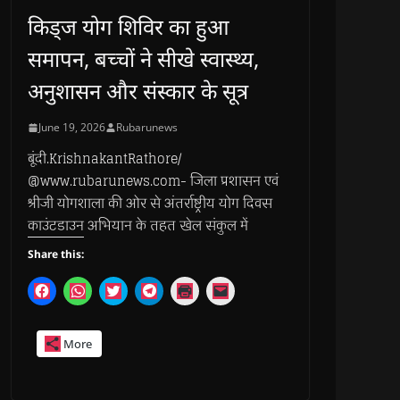
किड्ज योग शिविर का हुआ
समापन, बच्चों ने सीखे स्वास्थ्य,
अनुशासन और संस्कार के सूत्र
June 19, 2026
Rubarunews
बूंदी.KrishnakantRathore/
@www.rubarunews.com- जिला प्रशासन एवं
श्रीजी योगशाला की ओर से अंतर्राष्ट्रीय योग दिवस
काउंटडाउन अभियान के तहत खेल संकुल में
Share this:
C
C
C
C
C
C
l
l
l
l
l
l
i
i
i
i
i
i
c
c
c
c
c
c
k
k
k
k
k
k
More
t
t
t
t
t
t
o
o
o
o
o
o
s
s
s
s
p
e
h
h
h
h
r
m
a
a
a
a
i
a