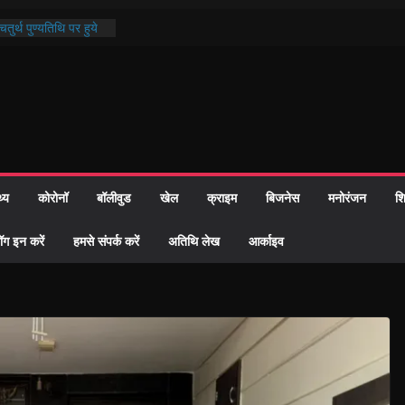
ी प्रशासन की तत्परता:
वाह प्रमाण-पत्र
तुर्थ पुण्यतिथि पर हुये
ाण्ड पाठ में भक्ति रस में
 समाज को केवल वोट बैंक
ारी नहीं दी – सैफी
 रहे जितेन्द्र को मौके
आ नामांतरण
थ्य
कोरोनॉ
बॉलीवुड
खेल
क्राइम
बिजनेस
मनोरंजन
शि
िन पर हुआ 26 यूनिट
ॉग इन करें
हमसे संपर्क करें
अतिथि लेख
आर्काइव