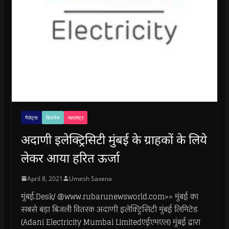
गैजेट्स
बिजनेस
महाराष्ट्र
अदाणी इलेक्ट्रिसिटी मुंबई के ग्राहकों के लिये
लेकर आया हरित ऊर्जा
April 8, 2021
Umesh Saxena
मुंबई.Desk/ @www.rubarunewsworld.com>> मुंबई का
सबसे बड़ा बिजली वितरक अदाणी इलेक्ट्रिसिटी मुंबई लिमिटेड
(Adani Electricity Mumbai Limitedएईएमएल) मुंबई द्वारा