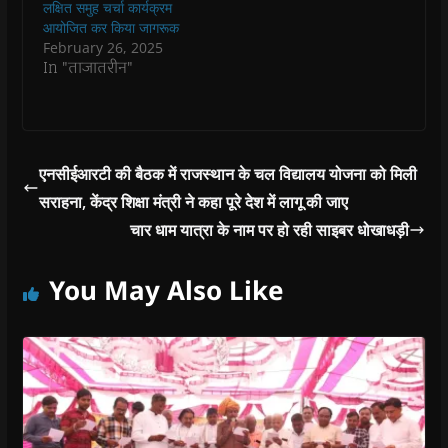
लक्षित समुह चर्चा कार्यक्रम
d
d
o
d
w
o
o
w
o
w
आयोजित कर किया जागरूक
w
w
)
w
i
February 26, 2025
)
)
)
n
d
In "ताजातरीन"
o
w
)
एनसीईआरटी की बैठक में राजस्थान के चल विद्यालय योजना को मिली
सराहना, केंद्र शिक्षा मंत्री ने कहा पूरे देश में लागू की जाए
चार धाम यात्रा के नाम पर हो रही साइबर धोखाधड़ी
You May Also Like