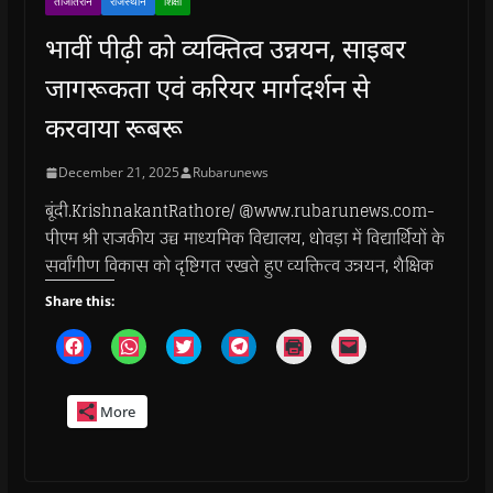
ताजातरीन
राजस्थान
शिक्षा
भावीं पीढ़ी को व्यक्तित्व उन्नयन, साइबर
जागरूकता एवं करियर मार्गदर्शन से
करवाया रूबरू
December 21, 2025
Rubarunews
बूंदी.KrishnakantRathore/ @www.rubarunews.com-
पीएम श्री राजकीय उच्च माध्यमिक विद्यालय, धोवड़ा में विद्यार्थियों के
सर्वांगीण विकास को दृष्टिगत रखते हुए व्यक्तित्व उन्नयन, शैक्षिक
Share this:
C
C
C
C
C
C
l
l
l
l
l
l
i
i
i
i
i
i
c
c
c
c
c
c
k
k
k
k
k
k
More
t
t
t
t
t
t
o
o
o
o
o
o
s
s
s
s
p
e
h
h
h
h
r
m
a
a
a
a
i
a
r
r
r
r
n
i