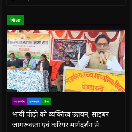
o
o
w
o
w
w
w
)
w
i
)
)
)
n
d
o
शिक्षा
w
)
ताजातरीन
राजस्थान
शिक्षा
भावीं पीढ़ी को व्यक्तित्व उन्नयन, साइबर
जागरूकता एवं करियर मार्गदर्शन से