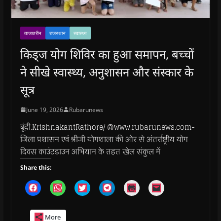
ताजातरीन
राजस्थान
स्वास्थ्य
किड्ज योग शिविर का हुआ समापन, बच्चों
ने सीखे स्वास्थ्य, अनुशासन और संस्कार के
सूत्र
June 19, 2026
Rubarunews
बूंदी.KrishnakantRathore/ @www.rubarunews.com-
जिला प्रशासन एवं श्रीजी योगशाला की ओर से अंतर्राष्ट्रीय योग
दिवस काउंटडाउन अभियान के तहत खेल संकुल में
Share this:
C
C
C
C
C
C
l
l
l
l
l
l
i
i
i
i
i
i
c
c
c
c
c
c
k
k
k
k
k
k
More
t
t
t
t
t
t