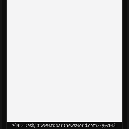
भोपाल.Desk/ @www.rubarunewsworld.com>>मुख्यमंत्री