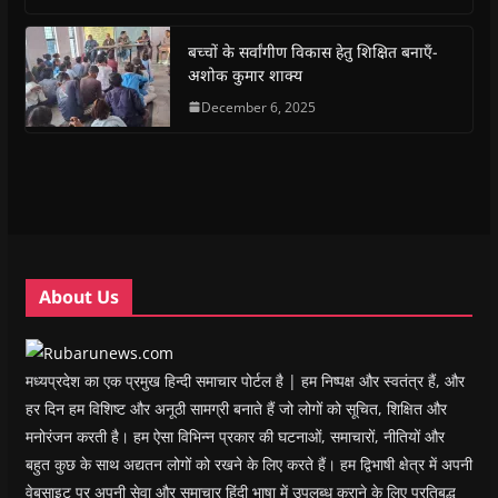
o
A
e
r
n
a
o
p
r
a
n
f
k
p
(
m
e
r
(
(
O
(
w
i
बच्चों के सर्वांगीण विकास हेतु शिक्षित बनाएँ-
O
O
p
O
w
e
अशोक कुमार शाक्य
p
p
e
p
i
n
e
e
n
e
n
d
n
n
s
December 6, 2025
n
d
(
s
s
i
s
o
O
i
i
n
i
w
p
n
n
n
n
)
e
n
n
e
n
n
e
e
w
e
s
w
w
w
w
i
w
w
i
w
n
i
i
n
i
n
n
n
d
n
e
d
d
o
d
w
o
o
w
o
w
w
w
)
w
i
About Us
)
)
)
n
d
o
w
)
मध्यप्रदेश का एक प्रमुख हिन्दी समाचार पोर्टल है | हम निष्पक्ष और स्वतंत्र हैं, और
हर दिन हम विशिष्ट और अनूठी सामग्री बनाते हैं जो लोगों को सूचित, शिक्षित और
मनोरंजन करती है। हम ऐसा विभिन्न प्रकार की घटनाओं, समाचारों, नीतियों और
बहुत कुछ के साथ अद्यतन लोगों को रखने के लिए करते हैं। हम द्विभाषी क्षेत्र में अपनी
वेबसाइट पर अपनी सेवा और समाचार हिंदी भाषा में उपलब्ध कराने के लिए प्रतिबद्ध