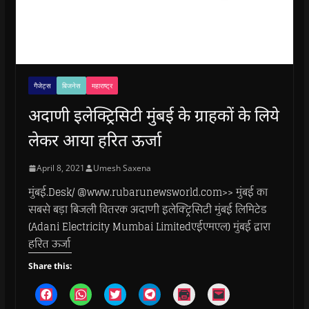
गैजेट्स
बिजनेस
महाराष्ट्र
अदाणी इलेक्ट्रिसिटी मुंबई के ग्राहकों के लिये
लेकर आया हरित ऊर्जा
April 8, 2021
Umesh Saxena
मुंबई.Desk/ @www.rubarunewsworld.com>> मुंबई का
सबसे बड़ा बिजली वितरक अदाणी इलेक्ट्रिसिटी मुंबई लिमिटेड
(Adani Electricity Mumbai Limitedएईएमएल) मुंबई द्वारा
हरित ऊर्जा
Share this:
C
C
C
C
C
C
l
l
l
l
l
l