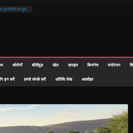
थ पुण्यतिथि पर हुये
 पाठ में भक्ति रस में
ाज को केवल वोट बैंक
नहीं दी – सैफी
 जितेन्द्र को मौके
मांतरण
पर हुआ 26 यूनिट
थ्य
कोरोनॉ
बॉलीवुड
खेल
क्राइम
बिजनेस
मनोरंजन
शि
्रशासन की तत्परता:
प्रमाण-पत्र
ॉग इन करें
हमसे संपर्क करें
अतिथि लेख
आर्काइव