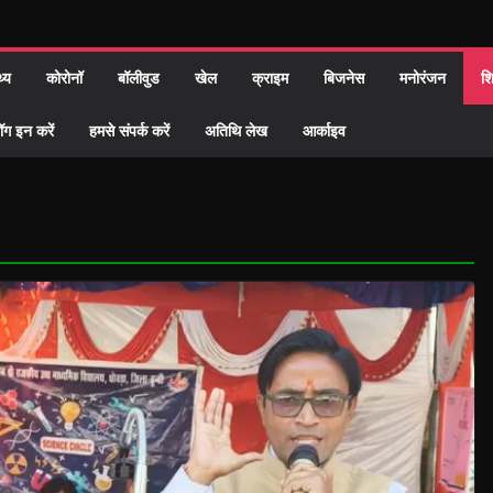
थ्य
कोरोनॉ
बॉलीवुड
खेल
क्राइम
बिजनेस
मनोरंजन
शि
ॉग इन करें
हमसे संपर्क करें
अतिथि लेख
आर्काइव