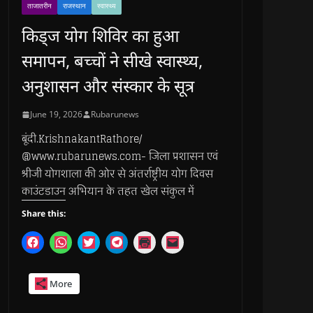
ताजातरीन
राजस्थान
स्वास्थ्य
किड्ज योग शिविर का हुआ
समापन, बच्चों ने सीखे स्वास्थ्य,
अनुशासन और संस्कार के सूत्र
June 19, 2026
Rubarunews
बूंदी.KrishnakantRathore/
@www.rubarunews.com- जिला प्रशासन एवं
श्रीजी योगशाला की ओर से अंतर्राष्ट्रीय योग दिवस
काउंटडाउन अभियान के तहत खेल संकुल में
Share this:
C
C
C
C
C
C
l
l
l
l
l
l
i
i
i
i
i
i
c
c
c
c
c
c
k
k
k
k
k
k
More
t
t
t
t
t
t
o
o
o
o
o
o
s
s
s
s
p
e