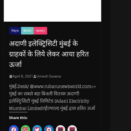
गैजेट्स
बिजनेस
महाराष्ट्र
अदाणी इलेक्ट्रिसिटी मुंबई के
ग्राहकों के लिये लेकर आया हरित
ऊर्जा
April 8, 2021
Umesh Saxena
मुंबई.Desk/ @www.rubarunewsworld.com>>
मुंबई का सबसे बड़ा बिजली वितरक अदाणी
इलेक्ट्रिसिटी मुंबई लिमिटेड (Adani Electricity
Mumbai Limitedएईएमएल) मुंबई द्वारा हरित ऊर्जा
Share this:
C
C
C
C
C
C