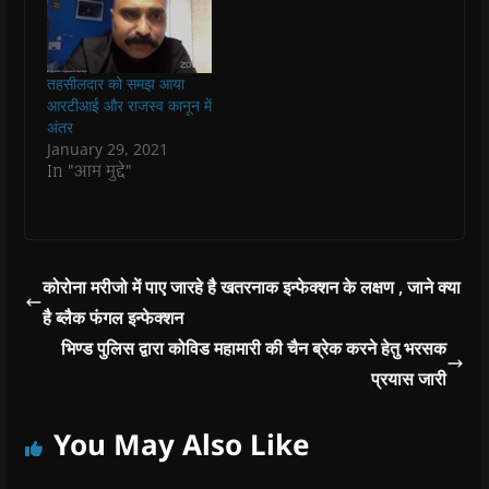
n
n
n
n
)
e
n
n
e
n
n
e
e
w
e
s
w
w
w
w
i
w
w
i
w
n
i
i
n
i
n
तहसीलदार को समझ आया
n
n
d
n
e
आरटीआई और राजस्व कानून में
d
d
o
d
w
o
o
w
o
w
अंतर
w
w
)
w
i
January 29, 2021
)
)
)
n
d
In "आम मुद्दे"
o
w
)
कोरोना मरीजो में पाए जारहे है खतरनाक इन्फेक्शन के लक्षण , जाने क्या
है ब्लैक फंगल इन्फेक्शन
भिण्ड पुलिस द्वारा कोविड महामारी की चैन ब्रेक करने हेतु भरसक
प्रयास जारी
You May Also Like