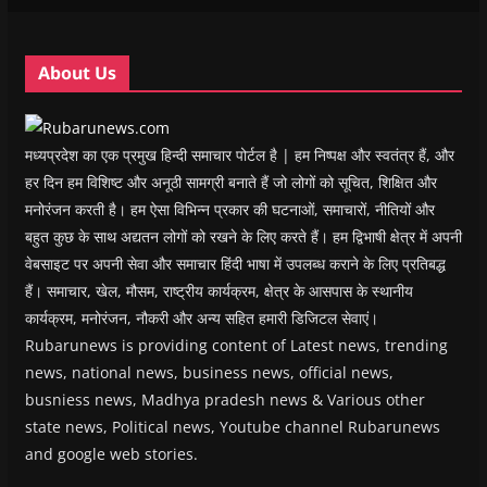
i
i
n
i
n
n
n
d
n
e
d
d
o
d
w
o
o
w
o
w
w
w
)
w
i
About Us
)
)
)
n
d
o
w
)
मध्यप्रदेश का एक प्रमुख हिन्दी समाचार पोर्टल है | हम निष्पक्ष और स्वतंत्र हैं, और
हर दिन हम विशिष्ट और अनूठी सामग्री बनाते हैं जो लोगों को सूचित, शिक्षित और
मनोरंजन करती है। हम ऐसा विभिन्न प्रकार की घटनाओं, समाचारों, नीतियों और
बहुत कुछ के साथ अद्यतन लोगों को रखने के लिए करते हैं। हम द्विभाषी क्षेत्र में अपनी
वेबसाइट पर अपनी सेवा और समाचार हिंदी भाषा में उपलब्ध कराने के लिए प्रतिबद्ध
हैं। समाचार, खेल, मौसम, राष्ट्रीय कार्यक्रम, क्षेत्र के आसपास के स्थानीय
कार्यक्रम, मनोरंजन, नौकरी और अन्य सहित हमारी डिजिटल सेवाएं।
Rubarunews is providing content of Latest news, trending
news, national news, business news, official news,
busniess news, Madhya pradesh news & Various other
state news, Political news, Youtube channel Rubarunews
and google web stories.