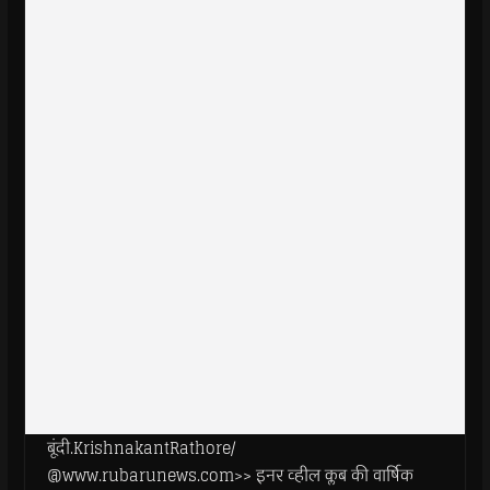
बूंदी.KrishnakantRathore/
@www.rubarunews.com>> इनर व्हील क्लब की वार्षिक