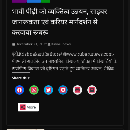
भावीं पीढ़ी को व्यक्तित्व उन्नयन, साइबर
जागरूकता एवं करियर मार्गदर्शन से
करवाया रूबरू
December 21, 2025
Rubarunews
बूंदी.KrishnakantRathore/ @www.rubarunews.com-
पीएम श्री राजकीय उच्च माध्यमिक विद्यालय, धोवड़ा में विद्यार्थियों के
सर्वांगीण विकास को दृष्टिगत रखते हुए व्यक्तित्व उन्नयन, शैक्षिक
Share this:
C
C
C
C
C
C
l
l
l
l
l
l
i
i
i
i
i
i
c
c
c
c
c
c
k
k
k
k
k
k
More
t
t
t
t
t
t
o
o
o
o
o
o
s
s
s
s
p
e
h
h
h
h
r
m
a
a
a
a
i
a
r
r
r
r
n
i