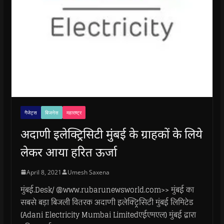
गैजेट्स
बिजनेस
महाराष्ट्र
अदाणी इलेक्ट्रिसिटी मुंबई के ग्राहकों के लिये
लेकर आया हरित ऊर्जा
April 8, 2021
Umesh Saxena
मुंबई.Desk/ @www.rubarunewsworld.com>> मुंबई का
सबसे बड़ा बिजली वितरक अदाणी इलेक्ट्रिसिटी मुंबई लिमिटेड
(Adani Electricity Mumbai Limitedएईएमएल) मुंबई द्वारा