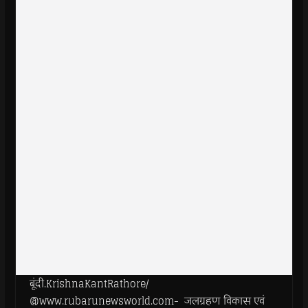
बूंदी.KrishnaKantRathore/
@www.rubarunewsworld.com- जलग्रहण विकास एवं