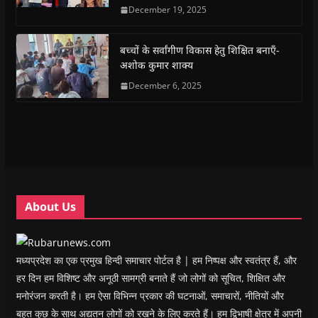
e
t
t
e
s
t
December 19, 2025
b
s
t
g
i
o
o
A
e
r
n
a
o
p
r
a
n
f
k
p
(
m
e
r
(
(
O
(
w
i
बच्चों के सर्वांगीण विकास हेतु शिक्षित बनाएँ-
O
O
p
O
w
e
अशोक कुमार शाक्य
p
p
e
p
i
n
e
e
n
e
n
d
n
n
s
December 6, 2025
n
d
(
s
s
i
s
o
O
i
i
n
i
w
p
n
n
n
n
)
e
n
n
e
n
n
e
e
w
e
s
w
w
w
w
i
w
w
i
w
n
i
i
n
i
n
n
n
d
n
e
d
d
o
d
w
o
o
w
o
w
w
w
)
w
i
About Us
)
)
)
n
d
o
w
)
मध्यप्रदेश का एक प्रमुख हिन्दी समाचार पोर्टल है | हम निष्पक्ष और स्वतंत्र हैं, और
हर दिन हम विशिष्ट और अनूठी सामग्री बनाते हैं जो लोगों को सूचित, शिक्षित और
मनोरंजन करती है। हम ऐसा विभिन्न प्रकार की घटनाओं, समाचारों, नीतियों और
बहुत कुछ के साथ अद्यतन लोगों को रखने के लिए करते हैं। हम द्विभाषी क्षेत्र में अपनी