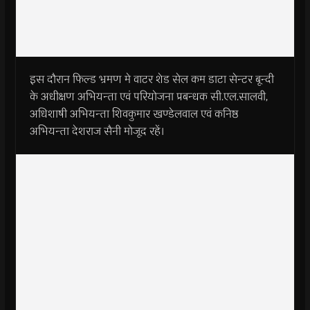
इस दौरान फिल्ड भ्रमण मे वाटर शेड सेल कम डाटा सेन्टर बून्दी
के अधीक्षण अभियन्ता एवं परियोजना प्रबन्धक सी.एल.सालवी,
अधिशाषी अभियन्ता शिवकुमार खण्डेलवाल एवं कनिष्ठ
अभियन्ता देशराज सैनी मोजूद रहें।