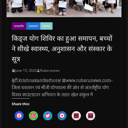
ताजातरीन
राजस्थान
स्वास्थ्य
किड्ज योग शिविर का हुआ समापन, बच्चों
ने सीखे स्वास्थ्य, अनुशासन और संस्कार के
सूत्र
June 19, 2026
Rubarunews
बूंदी.KrishnakantRathore/ @www.rubarunews.com-
जिला प्रशासन एवं श्रीजी योगशाला की ओर से अंतर्राष्ट्रीय योग
दिवस काउंटडाउन अभियान के तहत खेल संकुल में
Share this:
C
C
C
C
C
C
l
l
l
l
l
l
i
i
i
i
i
i
c
c
c
c
c
c