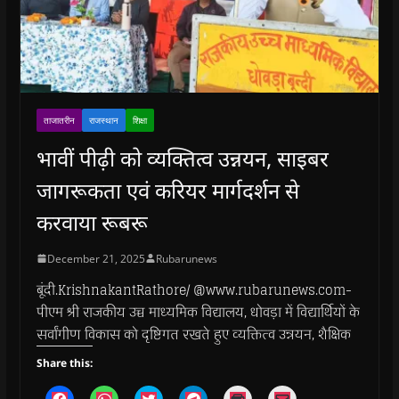
ताजातरीन
राजस्थान
शिक्षा
भावीं पीढ़ी को व्यक्तित्व उन्नयन, साइबर
जागरूकता एवं करियर मार्गदर्शन से
करवाया रूबरू
December 21, 2025
Rubarunews
बूंदी.KrishnakantRathore/ @www.rubarunews.com-
पीएम श्री राजकीय उच्च माध्यमिक विद्यालय, धोवड़ा में विद्यार्थियों के
सर्वांगीण विकास को दृष्टिगत रखते हुए व्यक्तित्व उन्नयन, शैक्षिक
Share this:
C
C
C
C
C
C