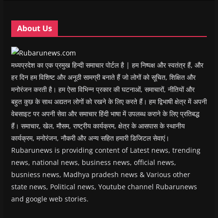
n
n
d
n
e
d
d
o
d
w
o
o
w
o
w
w
w
)
w
i
About Us
)
)
)
n
d
o
w
)
मध्यप्रदेश का एक प्रमुख हिन्दी समाचार पोर्टल है | हम निष्पक्ष और स्वतंत्र हैं, और
हर दिन हम विशिष्ट और अनूठी सामग्री बनाते हैं जो लोगों को सूचित, शिक्षित और
मनोरंजन करती है। हम ऐसा विभिन्न प्रकार की घटनाओं, समाचारों, नीतियों और
बहुत कुछ के साथ अद्यतन लोगों को रखने के लिए करते हैं। हम द्विभाषी क्षेत्र में अपनी
वेबसाइट पर अपनी सेवा और समाचार हिंदी भाषा में उपलब्ध कराने के लिए प्रतिबद्ध
हैं। समाचार, खेल, मौसम, राष्ट्रीय कार्यक्रम, क्षेत्र के आसपास के स्थानीय
कार्यक्रम, मनोरंजन, नौकरी और अन्य सहित हमारी डिजिटल सेवाएं।
Rubarunews is providing content of Latest news, trending
news, national news, business news, official news,
busniess news, Madhya pradesh news & Various other
state news, Political news, Youtube channel Rubarunews
and google web stories.