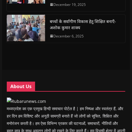
e
t
t
e
s
t
December 19, 2025
b
s
t
g
i
o
o
A
e
r
n
a
o
p
r
a
n
f
k
p
(
m
e
r
(
(
O
(
w
i
बच्चों के सर्वांगीण विकास हेतु शिक्षित बनाएँ-
O
O
p
O
w
e
अशोक कुमार शाक्य
p
p
e
p
i
n
e
e
n
e
n
d
n
n
s
December 6, 2025
n
d
(
s
s
i
s
o
O
i
i
n
i
w
p
n
n
n
n
)
e
n
n
e
n
n
e
e
w
e
s
w
w
w
w
i
w
w
i
w
n
i
i
n
i
n
n
n
d
n
e
d
d
o
d
w
o
o
w
o
w
w
w
)
w
i
About Us
)
)
)
n
d
o
w
)
मध्यप्रदेश का एक प्रमुख हिन्दी समाचार पोर्टल है | हम निष्पक्ष और स्वतंत्र हैं, और
हर दिन हम विशिष्ट और अनूठी सामग्री बनाते हैं जो लोगों को सूचित, शिक्षित और
मनोरंजन करती है। हम ऐसा विभिन्न प्रकार की घटनाओं, समाचारों, नीतियों और
बहुत कुछ के साथ अद्यतन लोगों को रखने के लिए करते हैं। हम द्विभाषी क्षेत्र में अपनी