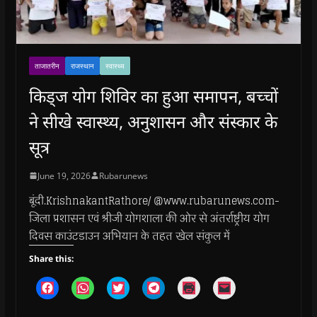
ताजातरीन
राजस्थान
स्वास्थ्य
किड्ज योग शिविर का हुआ समापन, बच्चों
ने सीखे स्वास्थ्य, अनुशासन और संस्कार के
सूत्र
June 19, 2026
Rubarunews
बूंदी.KrishnakantRathore/ @www.rubarunews.com-
जिला प्रशासन एवं श्रीजी योगशाला की ओर से अंतर्राष्ट्रीय योग
दिवस काउंटडाउन अभियान के तहत खेल संकुल में
Share this:
C
C
C
C
C
C
l
l
l
l
l
l
i
i
i
i
i
i
c
c
c
c
c
c