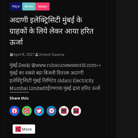
गैजेट्स
बिजनेस
महाराष्ट्र
अदाणी इलेक्ट्रिसिटी मुंबई के
ग्राहकों के लिये लेकर आया हरित
ऊर्जा
April 8, 2021
Umesh Saxena
मुंबई.Desk/ @www.rubarunewsworld.com>>
मुंबई का सबसे बड़ा बिजली वितरक अदाणी
इलेक्ट्रिसिटी मुंबई लिमिटेड (Adani Electricity
Mumbai Limitedएईएमएल) मुंबई द्वारा हरित ऊर्जा
Share this:
C
C
C
C
C
C
l
l
l
l
l
l
i
i
i
i
i
i
c
c
c
c
c
c
k
k
k
k
k
k
More
t
t
t
t
t
t
o
o
o
o
o
o