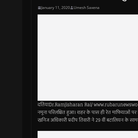
January 11, 2020
Umesh Saxena
दतियाDr.Ramjisharan Rai/ www.rubarunewsworld.
नमूना परिलक्षित हुआ। शहर के पास ही रेत माफियाओं पर 
खनिज अधिकारी प्रदीप तिवारी ने 29 वीं बटालियन के सामन