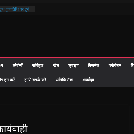
र्थ पुण्यतिथि पर हुये
्ड पाठ में भक्ति रस में
माज को केवल वोट बैंक
ी नहीं दी – सैफी
हे जितेन्द्र को मौके
नामांतरण
 पर हुआ 26 यूनिट
थ्य
कोरोनॉ
बॉलीवुड
खेल
क्राइम
बिजनेस
मनोरंजन
शि
प्रशासन की तत्परता:
ह प्रमाण-पत्र
ॉग इन करें
हमसे संपर्क करें
अतिथि लेख
आर्काइव
ार्यवाही