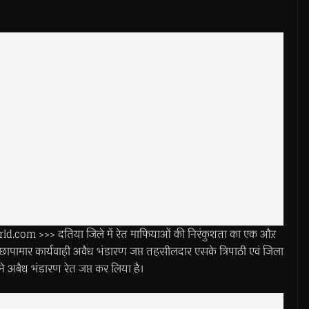
com >>> दतिया जिले में रेत माफियाओं की निरंकुशता का एक औऱ
छापामार कार्यवाही अवैध भंडारण जप्त तहसीलदार एसके त्रिपाठी एवं जिला
े अबैध भंडारण रेत जप्त कर लिया है।