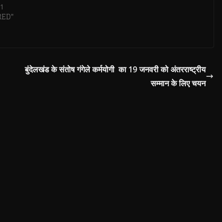
जनता में शासन एवं प्रशासन के प्रति
21
भरोसा बढ़े। कलेक्टर संजय कुमार ने
RED"
उक्ताश्य के…
बुंदेलखंड के संतोष गंगेले कर्मयोगी का 19 जनवरी को अंतरराष्ट्रीय
सम्मान के लिए चयन