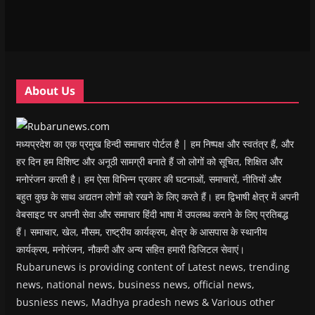
n
n
e
n
n
e
e
w
e
s
w
w
w
w
i
w
w
i
w
n
i
i
n
i
n
n
n
d
n
e
d
d
o
d
w
o
o
w
o
w
w
w
)
w
i
About Us
)
)
)
n
d
o
w
)
मध्यप्रदेश का एक प्रमुख हिन्दी समाचार पोर्टल है | हम निष्पक्ष और स्वतंत्र हैं, और
हर दिन हम विशिष्ट और अनूठी सामग्री बनाते हैं जो लोगों को सूचित, शिक्षित और
मनोरंजन करती है। हम ऐसा विभिन्न प्रकार की घटनाओं, समाचारों, नीतियों और
बहुत कुछ के साथ अद्यतन लोगों को रखने के लिए करते हैं। हम द्विभाषी क्षेत्र में अपनी
वेबसाइट पर अपनी सेवा और समाचार हिंदी भाषा में उपलब्ध कराने के लिए प्रतिबद्ध
हैं। समाचार, खेल, मौसम, राष्ट्रीय कार्यक्रम, क्षेत्र के आसपास के स्थानीय
कार्यक्रम, मनोरंजन, नौकरी और अन्य सहित हमारी डिजिटल सेवाएं।
Rubarunews is providing content of Latest news, trending
news, national news, business news, official news,
busniess news, Madhya pradesh news & Various other