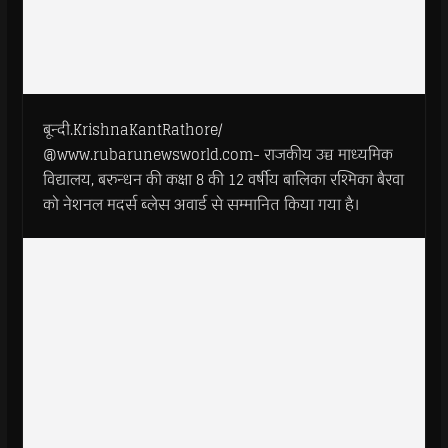
बून्दी.KrishnaKantRathore/
@www.rubarunewsworld.com- राजकीय उच्च माध्यमिक
विद्यालय, बरुन्धन की कक्षा 8 की 12 वर्षीय बालिका रश्मिका बैरवा
को नेशनल मदर्स ब्लेस अवार्ड से सम्मानित किया गया है।