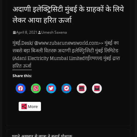
अदाणी इलेक्ट्रिसिटी मुंबई के ग्राहकों के लिये
लेकर आया हरित ऊर्जा
April 8, 2021
Umesh Saxena
मुंबई.Desk/ @www.rubarunewsworld.com>> मुंबई का
सबसे बड़ा बिजली वितरक अदाणी इलेक्ट्रिसिटी मुंबई लिमिटेड
(Adani Electricity Mumbai Limitedएईएमएल) मुंबई द्वारा
हरित ऊर्जा
Share this:
C
C
C
C
C
C
l
l
l
l
l
l
i
i
i
i
i
i
c
c
c
c
c
c
k
k
k
k
k
k
More
t
t
t
t
t
t
o
o
o
o
o
o
s
s
s
s
p
e
h
h
h
h
r
m
a
a
a
a
i
a
r
r
r
r
n
i
e
e
e
e
t
l
o
o
o
o
(
a
पुराने अखबार से छात्रा ने बनाई पोशाक