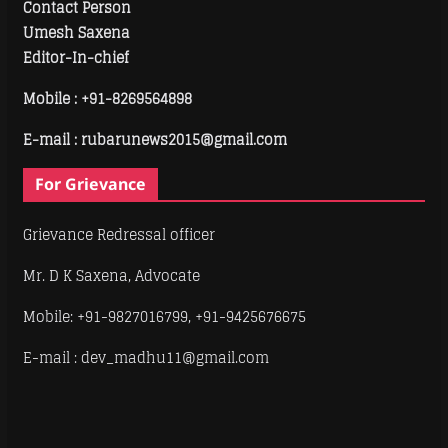
Contact Person
Umesh Saxena
Editor-In-chief
Mobile :
+91-8269564898
E-mail : rubarunews2015@gmail.com
For Grievance
Grievance Redressal officer
Mr. D K Saxena, Advocate
Mobile: +91-9827016799, +91-9425676675
E-mail : dev_madhu11@gmail.com