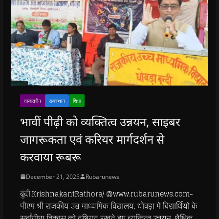
ताजातरीन
राजस्थान
शिक्षा
भावीं पीढ़ी को व्यक्तित्व उन्नयन, साइबर
जागरूकता एवं करियर मार्गदर्शन से
करवाया रूबरू
December 21, 2025
Rubarunews
बूंदी.KrishnakantRathore/ @www.rubarunews.com-
पीएम श्री राजकीय उच्च माध्यमिक विद्यालय, धोवड़ा में विद्यार्थियों के
सर्वांगीण विकास को दृष्टिगत रखते हुए व्यक्तित्व उन्नयन, शैक्षिक