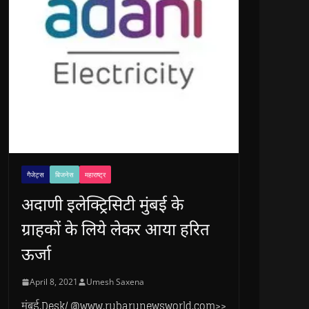
गैजेट्स
बिजनेस
महाराष्ट्र
अदाणी इलेक्ट्रिसिटी मुंबई के
ग्राहकों के लिये लेकर आया हरित
ऊर्जा
April 8, 2021
Umesh Saxena
मुंबई.Desk/ @www.rubarunewsworld.com>>