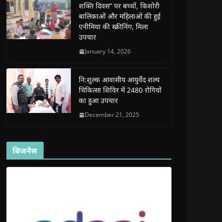
शक्ति दिवस” पर बच्चों, किशोरी
w
w
w
w
i
w
w
i
w
n
बालिकाओं और महिलाओं की हुई
i
i
n
i
n
n
n
d
n
e
एनीमिया की स्क्रीनिंग, मिला
d
d
o
d
w
उपचार
o
o
w
o
w
w
w
)
w
i
)
)
)
n
January 14, 2026
d
o
w
)
नि:शुल्क आवासीय आयुर्वेद शल्य
चिकित्सा शिविर में 2480 रोगियों
का हुआ उपचार
December 21, 2025
बिजनेस