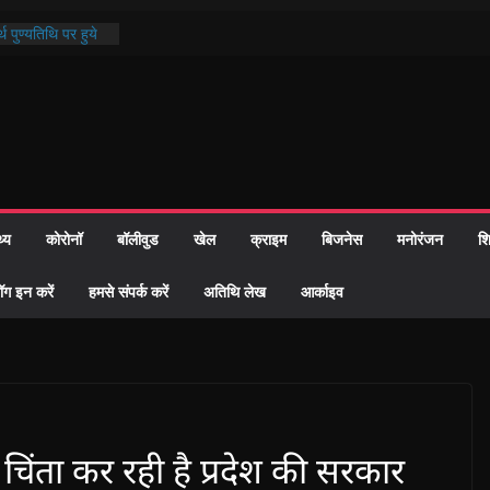
थ पुण्यतिथि पर हुये
 पाठ में भक्ति रस में
ाज को केवल वोट बैंक
नहीं दी – सैफी
 जितेन्द्र को मौके
मांतरण
पर हुआ 26 यूनिट
थ्य
कोरोनॉ
बॉलीवुड
खेल
क्राइम
बिजनेस
मनोरंजन
शि
्रशासन की तत्परता:
प्रमाण-पत्र
ॉग इन करें
हमसे संपर्क करें
अतिथि लेख
आर्काइव
 चिंता कर रही है प्रदेश की सरकार