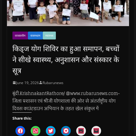
ताजातरीन
राजस्थान
स्वास्थ्य
किड्ज योग शिविर का हुआ समापन, बच्चों
ने सीखे स्वास्थ्य, अनुशासन और संस्कार के
सूत्र
June 19, 2026
Rubarunews
बूंदी.KrishnakantRathore/ @www.rubarunews.com-
जिला प्रशासन एवं श्रीजी योगशाला की ओर से अंतर्राष्ट्रीय योग
दिवस काउंटडाउन अभियान के तहत खेल संकुल में
Share this:
C
C
C
C
C
C
l
l
l
l
l
l