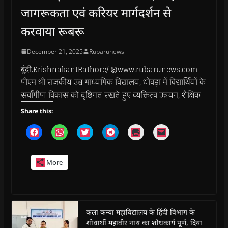
जागरूकता एवं करियर मार्गदर्शन से
करवाया रूबरू
December 21, 2025
Rubarunews
बूंदी.KrishnakantRathore/ @www.rubarunews.com-
पीएम श्री राजकीय उच्च माध्यमिक विद्यालय, धोवड़ा में विद्यार्थियों के
सर्वांगीण विकास को दृष्टिगत रखते हुए व्यक्तित्व उन्नयन, शैक्षिक
Share this:
C
C
C
C
C
C
l
l
l
l
l
l
i
i
i
i
i
i
c
c
c
c
c
c
k
k
k
k
k
k
More
t
t
t
t
t
t
o
o
o
o
o
o
s
s
s
s
p
e
h
h
h
h
r
m
a
a
a
a
i
a
r
r
r
r
n
i
e
e
e
e
t
l
o
o
o
o
(
a
कला कन्या महाविद्यालय के हिंदी विभाग के
n
n
n
n
O
l
शोधार्थी महावीर नाथ का शोधकार्य पूर्ण, दिया
F
W
T
T
p
i