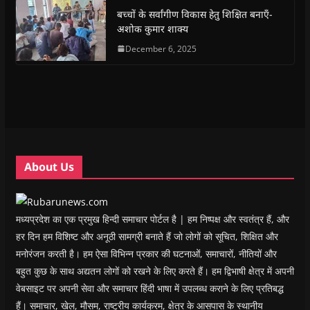
k
p
(
m
e
r
(
(
O
(
w
i
बच्चों के सर्वांगीण विकास हेतु शिक्षित बनाएँ-
O
O
p
O
w
e
अशोक कुमार शाक्य
p
p
e
p
i
n
e
e
n
e
n
d
n
n
s
December 6, 2025
n
d
(
s
s
i
s
o
O
i
i
n
i
w
p
n
n
n
n
)
e
n
n
e
n
n
e
e
w
e
s
w
w
w
w
i
w
w
i
w
n
i
i
n
i
n
n
n
d
n
e
d
d
o
d
w
o
o
w
o
w
w
w
)
w
i
About Us
)
)
)
n
d
o
w
)
मध्यप्रदेश का एक प्रमुख हिन्दी समाचार पोर्टल है | हम निष्पक्ष और स्वतंत्र हैं, और
हर दिन हम विशिष्ट और अनूठी सामग्री बनाते हैं जो लोगों को सूचित, शिक्षित और
मनोरंजन करती है। हम ऐसा विभिन्न प्रकार की घटनाओं, समाचारों, नीतियों और
बहुत कुछ के साथ अद्यतन लोगों को रखने के लिए करते हैं। हम द्विभाषी क्षेत्र में अपनी
वेबसाइट पर अपनी सेवा और समाचार हिंदी भाषा में उपलब्ध कराने के लिए प्रतिबद्ध
हैं। समाचार, खेल, मौसम, राष्ट्रीय कार्यक्रम, क्षेत्र के आसपास के स्थानीय