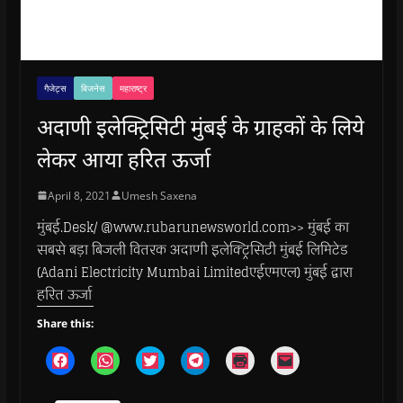
गैजेट्स
बिजनेस
महाराष्ट्र
अदाणी इलेक्ट्रिसिटी मुंबई के ग्राहकों के लिये
लेकर आया हरित ऊर्जा
April 8, 2021
Umesh Saxena
मुंबई.Desk/ @www.rubarunewsworld.com>> मुंबई का
सबसे बड़ा बिजली वितरक अदाणी इलेक्ट्रिसिटी मुंबई लिमिटेड
(Adani Electricity Mumbai Limitedएईएमएल) मुंबई द्वारा
हरित ऊर्जा
Share this:
C
C
C
C
C
C
l
l
l
l
l
l
i
i
i
i
i
i
c
c
c
c
c
c