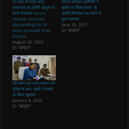
25 साल से फरार कन्नू
योजना बनाकर आरोपियों ने
o
A
e
r
n
a
o
p
r
a
n
f
हत्याकांड का आरोपी झाबुआ से
पुलिस पर किया हमला- दो
k
p
(
m
e
r
किया गिरफ्तार Kannu
आरोपी गिरफ्तार एक भागने में
(
(
O
(
w
i
O
O
p
O
w
e
murder accused
हुआ कामयाब
p
p
e
p
i
n
absconding for 25
June 23, 2021
e
e
n
e
n
d
n
n
s
n
d
(
In "क्राइम"
years arrested from
s
s
i
s
o
O
Jhabua
i
i
n
i
w
p
n
n
n
n
)
e
August 28, 2023
n
n
e
n
n
In "क्राइम"
e
e
w
e
s
w
w
w
w
i
w
w
i
w
n
i
i
n
i
n
n
n
d
n
e
d
d
o
d
w
o
o
w
o
w
w
w
)
w
i
)
)
)
n
d
लंबे समय बाद चरस तस्कर लगे
o
पुलिस के हाथ, एसपी ने मामले
w
)
का किया खुलासा
January 8, 2022
In "क्राइम"