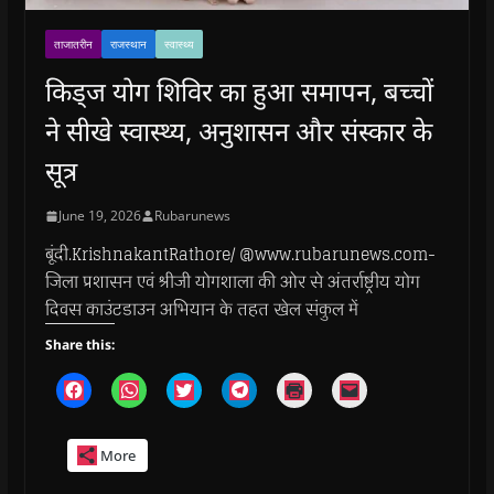
ताजातरीन
राजस्थान
स्वास्थ्य
किड्ज योग शिविर का हुआ समापन, बच्चों
ने सीखे स्वास्थ्य, अनुशासन और संस्कार के
सूत्र
June 19, 2026
Rubarunews
बूंदी.KrishnakantRathore/ @www.rubarunews.com-
जिला प्रशासन एवं श्रीजी योगशाला की ओर से अंतर्राष्ट्रीय योग
दिवस काउंटडाउन अभियान के तहत खेल संकुल में
Share this:
C
C
C
C
C
C
l
l
l
l
l
l
i
i
i
i
i
i
c
c
c
c
c
c
k
k
k
k
k
k
More
t
t
t
t
t
t
o
o
o
o
o
o
s
s
s
s
p
e