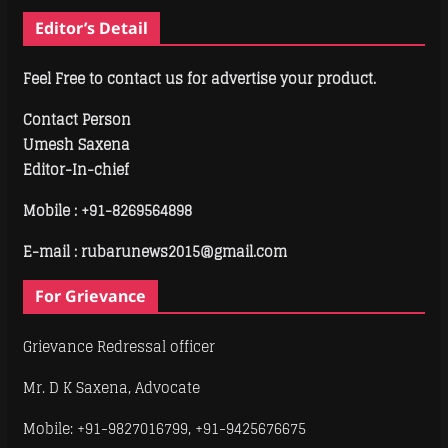
Editor’s Detail
Feel Free to contact us for advertise your product.
Contact Person
Umesh Saxena
Editor-In-chief
Mobile :
+91-8269564898
E-mail : rubarunews2015@gmail.com
For Grievance
Grievance Redressal officer
Mr. D K Saxena, Advocate
Mobile: +91-9827016799, +91-9425676675