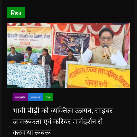
)
)
)
n
d
o
शिक्षा
w
)
ताजातरीन
राजस्थान
शिक्षा
भावीं पीढ़ी को व्यक्तित्व उन्नयन, साइबर
जागरूकता एवं करियर मार्गदर्शन से
करवाया रूबरू