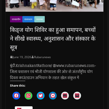
ताजातरीन
राजस्थान
स्वास्थ्य
किड्ज योग शिविर का हुआ समापन, बच्चों
ने सीखे स्वास्थ्य, अनुशासन और संस्कार के
सूत्र
June 19, 2026
Rubarunews
बूंदी.KrishnakantRathore/ @www.rubarunews.com-
जिला प्रशासन एवं श्रीजी योगशाला की ओर से अंतर्राष्ट्रीय योग
दिवस काउंटडाउन अभियान के तहत खेल संकुल में
Share this:
C
C
C
C
C
C
l
l
l
l
l
l
i
i
i
i
i
i
c
c
c
c
c
c
k
k
k
k
k
k