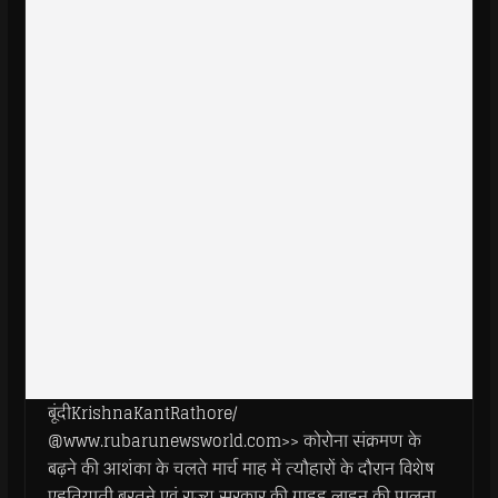
बूंदीKrishnaKantRathore/
@www.rubarunewsworld.com>> कोरोना संक्रमण के
बढ़ने की आशंका के चलते मार्च माह में त्यौहारों के दौरान विशेष
एहतियाती बरतने एवं राज्य सरकार की गाइड लाइन की पालना