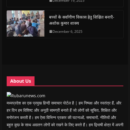
December 19, 2025
b
s
t
g
i
o
o
A
e
r
n
a
o
p
r
a
n
f
k
p
(
m
e
r
(
(
O
(
w
i
बच्चों के सर्वांगीण विकास हेतु शिक्षित बनाएँ-
O
O
p
O
w
e
अशोक कुमार शाक्य
p
p
e
p
i
n
e
e
n
e
n
d
n
n
s
December 6, 2025
n
d
(
s
s
i
s
o
O
i
i
n
i
w
p
n
n
n
n
)
e
n
n
e
n
n
e
e
w
e
s
w
w
w
w
i
w
w
i
w
n
i
i
n
i
n
n
n
d
n
e
d
d
o
d
w
o
o
w
o
w
w
w
)
w
i
About Us
)
)
)
n
d
o
w
)
मध्यप्रदेश का एक प्रमुख हिन्दी समाचार पोर्टल है | हम निष्पक्ष और स्वतंत्र हैं, और
हर दिन हम विशिष्ट और अनूठी सामग्री बनाते हैं जो लोगों को सूचित, शिक्षित और
मनोरंजन करती है। हम ऐसा विभिन्न प्रकार की घटनाओं, समाचारों, नीतियों और
बहुत कुछ के साथ अद्यतन लोगों को रखने के लिए करते हैं। हम द्विभाषी क्षेत्र में अपनी