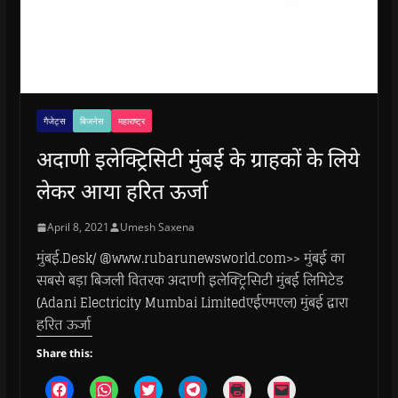
गैजेट्स
बिजनेस
महाराष्ट्र
अदाणी इलेक्ट्रिसिटी मुंबई के ग्राहकों के लिये
लेकर आया हरित ऊर्जा
April 8, 2021
Umesh Saxena
मुंबई.Desk/ @www.rubarunewsworld.com>> मुंबई का
सबसे बड़ा बिजली वितरक अदाणी इलेक्ट्रिसिटी मुंबई लिमिटेड
(Adani Electricity Mumbai Limitedएईएमएल) मुंबई द्वारा
हरित ऊर्जा
Share this:
C
C
C
C
C
C