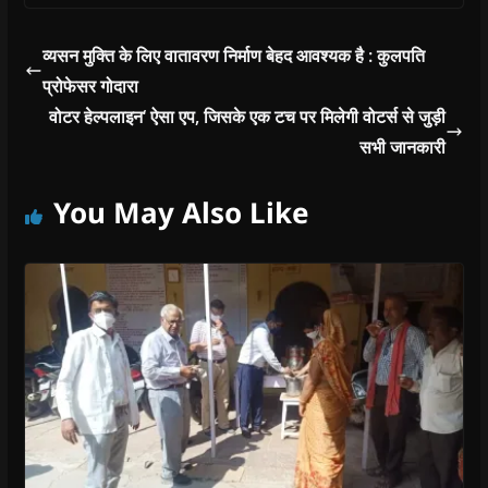
के गुरूओं के साथ बैठक
ली। बैठक में जिला
कलक्टर ने कहा कि धर्म
व्यसन मुक्ति के लिए वातावरण निर्माण बेहद आवश्यक है : कुलपति
गुरूओं द्वारा लोगों को आने
प्रोफेसर गोदारा
वाले समय में आयोजित
होने…
वोटर हेल्पलाइन‘ ऐसा एप, जिसके एक टच पर मिलेगी वोटर्स से जुड़ी
सभी जानकारी
You May Also Like