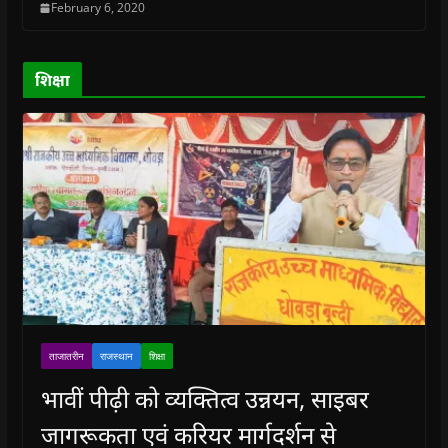
February 6, 2020
d
d
o
d
w
o
o
w
o
w
w
w
)
w
i
)
)
)
n
d
o
शिक्षा
w
)
ताजातरीन
राजस्थान
शिक्षा
भावीं पीढ़ी को व्यक्तित्व उन्नयन, साइबर
जागरूकता एवं करियर मार्गदर्शन से