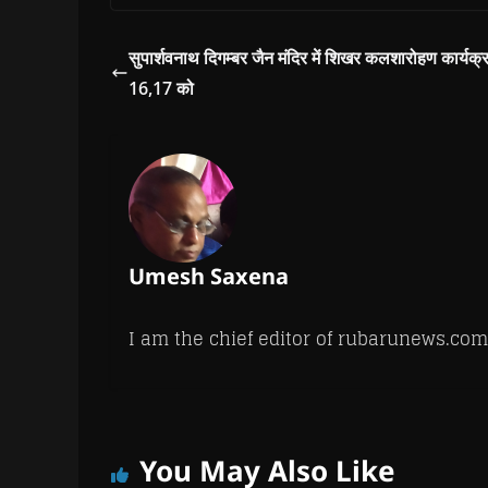
e
e
w
e
s
w
w
w
w
i
w
w
i
w
n
i
i
n
i
n
सुपार्शवनाथ दिगम्बर जैन मंदिर में शिखर कलशारोहण कार्यक्
n
n
d
n
e
d
d
o
d
w
16,17 को
o
o
w
o
w
w
w
)
w
i
)
)
)
n
d
o
w
)
Umesh Saxena
I am the chief editor of rubarunews.com
You May Also Like