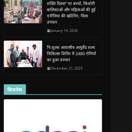
शक्ति दिवस” पर बच्चों, किशोरी
w
w
w
w
i
w
w
i
w
n
बालिकाओं और महिलाओं की हुई
i
i
n
i
n
n
n
d
n
e
एनीमिया की स्क्रीनिंग, मिला
d
d
o
d
w
उपचार
o
o
w
o
w
w
w
)
w
i
)
)
)
n
January 14, 2026
d
o
w
)
नि:शुल्क आवासीय आयुर्वेद शल्य
चिकित्सा शिविर में 2480 रोगियों
का हुआ उपचार
December 21, 2025
बिजनेस