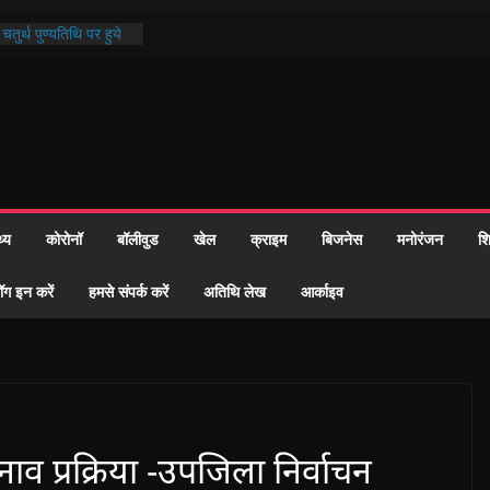
तुर्थ पुण्यतिथि पर हुये
काण्ड पाठ में भक्ति रस में
र समाज को केवल वोट बैंक
ारी नहीं दी – सैफी
क रहे जितेन्द्र को मौके
आ नामांतरण
दिन पर हुआ 26 यूनिट
थ्य
कोरोनॉ
बॉलीवुड
खेल
क्राइम
बिजनेस
मनोरंजन
शि
खी प्रशासन की तत्परता:
िवाह प्रमाण-पत्र
ॉग इन करें
हमसे संपर्क करें
अतिथि लेख
आर्काइव
नाव प्रक्रिया -उपजिला निर्वाचन