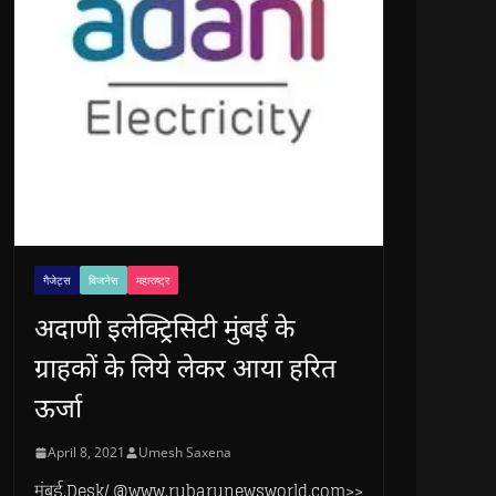
गैजेट्स
बिजनेस
महाराष्ट्र
अदाणी इलेक्ट्रिसिटी मुंबई के
ग्राहकों के लिये लेकर आया हरित
ऊर्जा
April 8, 2021
Umesh Saxena
मुंबई.Desk/ @www.rubarunewsworld.com>>