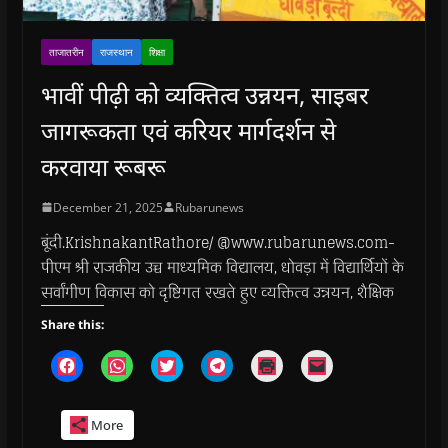
ताजातरीन
राजस्थान
शिक्षा
भावीं पीढ़ी को व्यक्तित्व उन्नयन, साइबर
जागरूकता एवं करियर मार्गदर्शन से
करवाया रूबरू
December 21, 2025
Rubarunews
बूंदी.KrishnakantRathore/ @www.rubarunews.com-
पीएम श्री राजकीय उच्च माध्यमिक विद्यालय, धोवड़ा में विद्यार्थियों के
सर्वांगीण विकास को दृष्टिगत रखते हुए व्यक्तित्व उन्नयन, शैक्षिक
Share this:
C
C
C
C
C
C
l
l
l
l
l
l
i
i
i
i
i
i
c
c
c
c
c
c
k
k
k
k
k
k
More
t
t
t
t
t
t
o
o
o
o
o
o