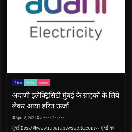
गैजेट्स
बिजनेस
महाराष्ट्र
अदाणी इलेक्ट्रिसिटी मुंबई के ग्राहकों के लिये
लेकर आया हरित ऊर्जा
April 8, 2021
Umesh Saxena
मुंबई.Desk/ @www.rubarunewsworld.com>> मुंबई का