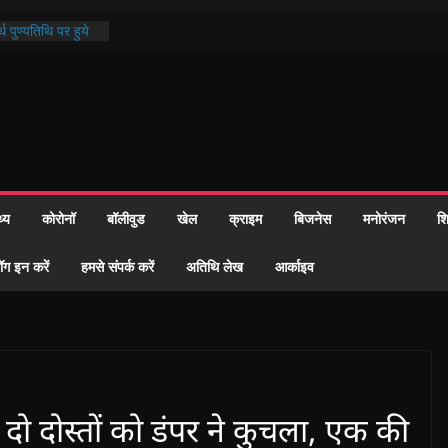
थ पुण्यतिथि पर हुये
 पाठ में भक्ति रस में
ाज को केवल वोट बैंक
नहीं दी – सैफी
 जितेन्द्र को मौके
मांतरण
पर हुआ 26 यूनिट
थ्य
कोरोनॉ
बॉलीवुड
खेल
क्राइम
बिजनेस
मनोरंजन
शि
्रशासन की तत्परता:
प्रमाण-पत्र
ॉग इन करें
हमसे संपर्क करें
अतिथि लेख
आर्काइव
दो दोस्तों को डंपर ने कुचला, एक की