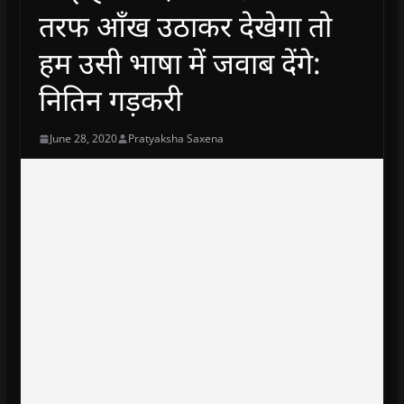
तरफ आँख उठाकर देखेगा तो
हम उसी भाषा में जवाब देंगे:
नितिन गड़करी
June 28, 2020
Pratyaksha Saxena