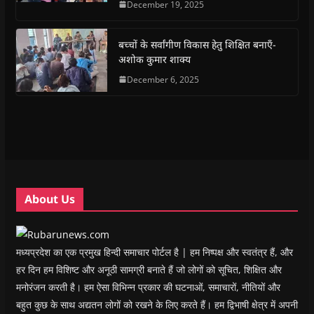
December 19, 2025
b
s
t
g
i
o
o
A
e
r
n
a
o
p
r
a
n
f
k
p
(
m
e
r
(
(
O
(
w
i
बच्चों के सर्वांगीण विकास हेतु शिक्षित बनाएँ-
O
O
p
O
w
e
अशोक कुमार शाक्य
p
p
e
p
i
n
e
e
n
e
n
d
n
n
s
December 6, 2025
n
d
(
s
s
i
s
o
O
i
i
n
i
w
p
n
n
n
n
)
e
n
n
e
n
n
e
e
w
e
s
w
w
w
w
i
w
w
i
w
n
i
i
n
i
n
n
n
d
n
e
d
d
o
d
w
o
o
w
o
w
w
w
)
w
i
About Us
)
)
)
n
d
o
w
)
मध्यप्रदेश का एक प्रमुख हिन्दी समाचार पोर्टल है | हम निष्पक्ष और स्वतंत्र हैं, और
हर दिन हम विशिष्ट और अनूठी सामग्री बनाते हैं जो लोगों को सूचित, शिक्षित और
मनोरंजन करती है। हम ऐसा विभिन्न प्रकार की घटनाओं, समाचारों, नीतियों और
बहुत कुछ के साथ अद्यतन लोगों को रखने के लिए करते हैं। हम द्विभाषी क्षेत्र में अपनी