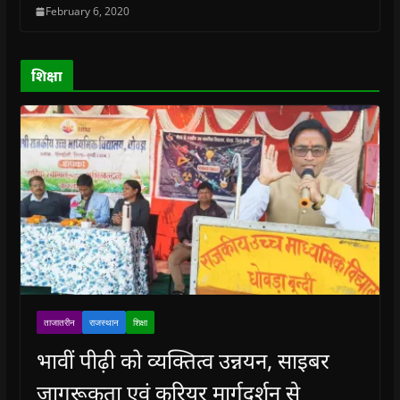
n
n
d
n
e
February 6, 2020
d
d
o
d
w
o
o
w
o
w
w
w
)
w
i
)
)
)
n
d
o
शिक्षा
w
)
ताजातरीन
राजस्थान
शिक्षा
भावीं पीढ़ी को व्यक्तित्व उन्नयन, साइबर
जागरूकता एवं करियर मार्गदर्शन से