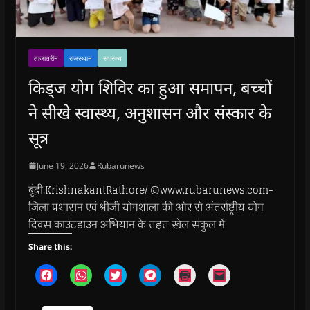
ताजातरीन
राजस्थान
स्वास्थ्य
किड्ज योग शिविर का हुआ समापन, बच्चों
ने सीखे स्वास्थ्य, अनुशासन और संस्कार के
सूत्र
June 19, 2026
Rubarunews
बूंदी.KrishnakantRathore/ @www.rubarunews.com-
जिला प्रशासन एवं श्रीजी योगशाला की ओर से अंतर्राष्ट्रीय योग
दिवस काउंटडाउन अभियान के तहत खेल संकुल में
Share this:
C
C
C
C
C
C
l
l
l
l
l
l
i
i
i
i
i
i
c
c
c
c
c
c
k
k
k
k
k
k