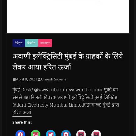
गैजेट्स
बिजनेस
महाराष्ट्र
अदाणी इलेक्ट्रिसिटी मुंबई के ग्राहकों के लिये
लेकर आया हरित ऊर्जा
April 8, 2021
Umesh Saxena
मुंबई.Desk/ @www.rubarunewsworld.com>> मुंबई का
सबसे बड़ा बिजली वितरक अदाणी इलेक्ट्रिसिटी मुंबई लिमिटेड
(Adani Electricity Mumbai Limitedएईएमएल) मुंबई द्वारा
हरित ऊर्जा
Share this:
C
C
C
C
C
C