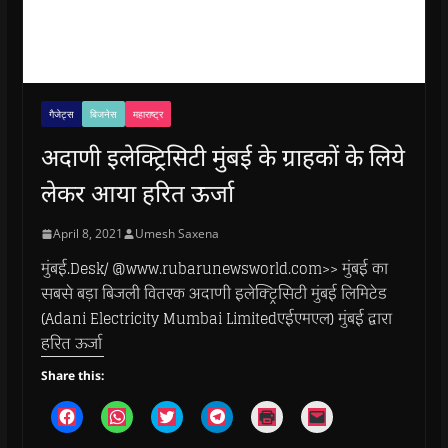
गैजेट्स
बिजनेस
महाराष्ट्र
अदाणी इलेक्ट्रिसिटी मुंबई के ग्राहकों के लिये
लेकर आया हरित ऊर्जा
April 8, 2021
Umesh Saxena
मुंबई.Desk/ @www.rubarunewsworld.com>> मुंबई का
सबसे बड़ा बिजली वितरक अदाणी इलेक्ट्रिसिटी मुंबई लिमिटेड
(Adani Electricity Mumbai Limitedएईएमएल) मुंबई द्वारा
हरित ऊर्जा
Share this:
C
C
C
C
C
C
l
l
l
l
l
l
i
i
i
i
i
i