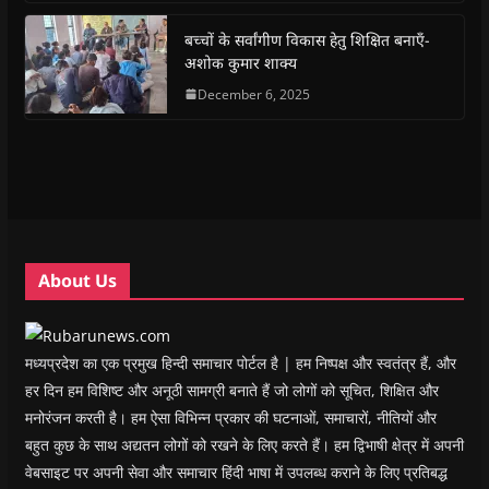
o
p
r
a
n
f
k
p
(
m
e
r
(
(
O
(
w
i
बच्चों के सर्वांगीण विकास हेतु शिक्षित बनाएँ-
O
O
p
O
w
e
अशोक कुमार शाक्य
p
p
e
p
i
n
e
e
n
e
n
d
n
n
s
December 6, 2025
n
d
(
s
s
i
s
o
O
i
i
n
i
w
p
n
n
n
n
)
e
n
n
e
n
n
e
e
w
e
s
w
w
w
w
i
w
w
i
w
n
i
i
n
i
n
n
n
d
n
e
d
d
o
d
w
o
o
w
o
w
w
w
)
w
i
About Us
)
)
)
n
d
o
w
)
मध्यप्रदेश का एक प्रमुख हिन्दी समाचार पोर्टल है | हम निष्पक्ष और स्वतंत्र हैं, और
हर दिन हम विशिष्ट और अनूठी सामग्री बनाते हैं जो लोगों को सूचित, शिक्षित और
मनोरंजन करती है। हम ऐसा विभिन्न प्रकार की घटनाओं, समाचारों, नीतियों और
बहुत कुछ के साथ अद्यतन लोगों को रखने के लिए करते हैं। हम द्विभाषी क्षेत्र में अपनी
वेबसाइट पर अपनी सेवा और समाचार हिंदी भाषा में उपलब्ध कराने के लिए प्रतिबद्ध