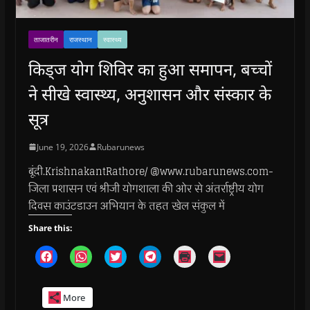
ताजातरीन
राजस्थान
स्वास्थ्य
किड्ज योग शिविर का हुआ समापन, बच्चों
ने सीखे स्वास्थ्य, अनुशासन और संस्कार के
सूत्र
June 19, 2026
Rubarunews
बूंदी.KrishnakantRathore/ @www.rubarunews.com-
जिला प्रशासन एवं श्रीजी योगशाला की ओर से अंतर्राष्ट्रीय योग
दिवस काउंटडाउन अभियान के तहत खेल संकुल में
Share this:
C
C
C
C
C
C
l
l
l
l
l
l
i
i
i
i
i
i
c
c
c
c
c
c
k
k
k
k
k
k
More
t
t
t
t
t
t
o
o
o
o
o
o