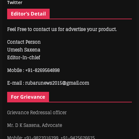
Twitter
Editor’s Detail
Feel Free to contact us for advertise your product.
Contact Person
Umesh Saxena
Editor-In-chief
Mobile :
+91-8269564898
E-mail : rubarunews2015@gmail.com
For Grievance
Grievance Redressal officer
Mr. D K Saxena, Advocate
Mobile: +91-9827016799, +91-9425676675