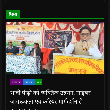
w
w
)
w
i
)
)
)
n
d
o
शिक्षा
w
)
ताजातरीन
राजस्थान
शिक्षा
भावीं पीढ़ी को व्यक्तित्व उन्नयन, साइबर
जागरूकता एवं करियर मार्गदर्शन से