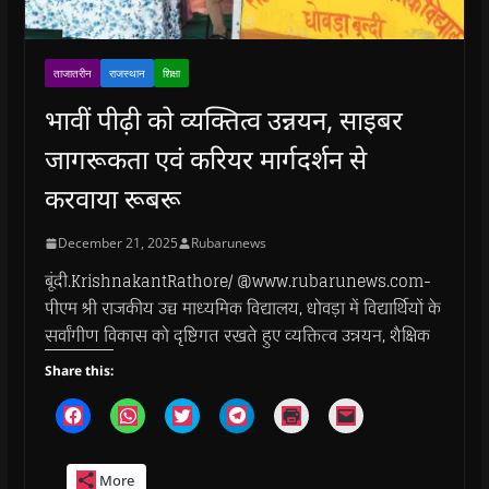
ताजातरीन
राजस्थान
शिक्षा
भावीं पीढ़ी को व्यक्तित्व उन्नयन, साइबर
जागरूकता एवं करियर मार्गदर्शन से
करवाया रूबरू
December 21, 2025
Rubarunews
बूंदी.KrishnakantRathore/ @www.rubarunews.com-
पीएम श्री राजकीय उच्च माध्यमिक विद्यालय, धोवड़ा में विद्यार्थियों के
सर्वांगीण विकास को दृष्टिगत रखते हुए व्यक्तित्व उन्नयन, शैक्षिक
Share this:
C
C
C
C
C
C
l
l
l
l
l
l
i
i
i
i
i
i
c
c
c
c
c
c
k
k
k
k
k
k
More
t
t
t
t
t
t