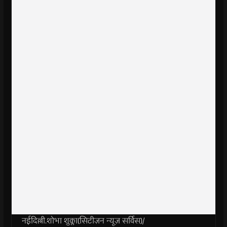
नईदिल्ली.शोभा शुक्ला(सिटीज़न न्यूज़ सर्विस)/