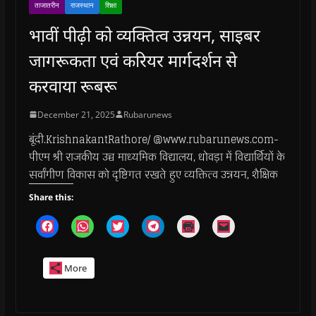
ताजातरीन
राजस्थान
शिक्षा
भावीं पीढ़ी को व्यक्तित्व उन्नयन, साइबर
जागरूकता एवं करियर मार्गदर्शन से
करवाया रूबरू
December 21, 2025
Rubarunews
बूंदी.KrishnakantRathore/ @www.rubarunews.com-
पीएम श्री राजकीय उच्च माध्यमिक विद्यालय, धोवड़ा में विद्यार्थियों के
सर्वांगीण विकास को दृष्टिगत रखते हुए व्यक्तित्व उन्नयन, शैक्षिक
Share this:
C
C
C
C
C
C
l
l
l
l
l
l
i
i
i
i
i
i
c
c
c
c
c
c
k
k
k
k
k
k
More
t
t
t
t
t
t
o
o
o
o
o
o
s
s
s
s
p
e
h
h
h
h
r
m
a
a
a
a
i
a
r
r
r
r
n
i