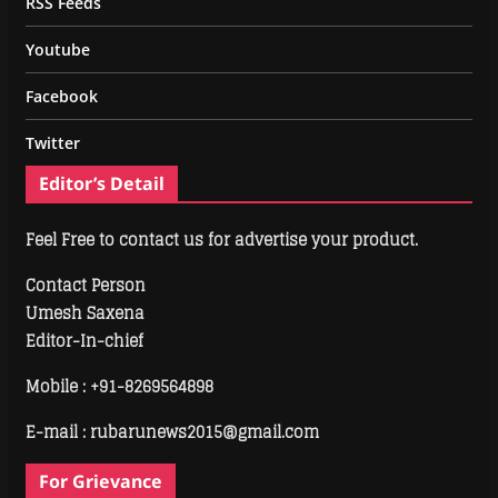
RSS Feeds
Youtube
Facebook
Twitter
Editor’s Detail
Feel Free to contact us for advertise your product.
Contact Person
Umesh Saxena
Editor-In-chief
Mobile :
+91-8269564898
E-mail : rubarunews2015@gmail.com
For Grievance