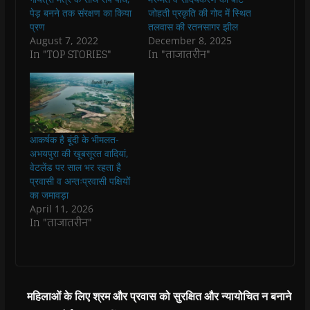
o
A
e
r
n
a
o
p
r
a
n
f
पेड़ बनने तक संरक्षण का किया
जोहती प्रकृति की गोद में स्थित
k
p
(
m
e
r
प्रण
तलवास की रतनसागर झील
(
(
O
(
w
i
O
O
p
O
w
e
August 7, 2022
December 8, 2025
p
p
e
p
i
n
In "TOP STORIES"
In "ताजातरीन"
e
e
n
e
n
d
n
n
s
n
d
(
s
s
i
s
o
O
i
i
n
i
w
p
n
n
n
n
)
e
n
n
e
n
n
e
e
w
e
s
w
w
w
w
i
w
w
i
w
n
i
i
n
i
n
आकर्षक है बूंदी के भीमलत-
n
n
d
n
e
अभयपुरा की खूबसूरत वादियां,
d
d
o
d
w
o
o
w
o
w
वेटलेंड पर साल भर रहता है
w
w
)
w
i
प्रवासी व अन्तःप्रवासी पक्षियों
)
)
)
n
d
का जमावड़ा
o
April 11, 2026
w
)
In "ताजातरीन"
महिलाओं के लिए श्रम और प्रवास को सुरक्षित और न्यायोचित न बनाने