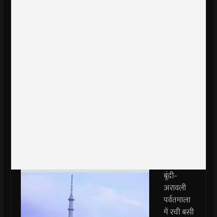
बूंदी-
अरावली
पर्वतमाला
में रची बसी