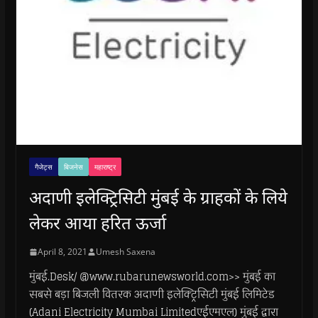
गैजेट्स
बिजनेस
महाराष्ट्र
अदाणी इलेक्ट्रिसिटी मुंबई के ग्राहकों के लिये
लेकर आया हरित ऊर्जा
April 8, 2021
Umesh Saxena
मुंबई.Desk/ @www.rubarunewsworld.com>> मुंबई का
सबसे बड़ा बिजली वितरक अदाणी इलेक्ट्रिसिटी मुंबई लिमिटेड
(Adani Electricity Mumbai Limitedएईएमएल) मुंबई द्वारा