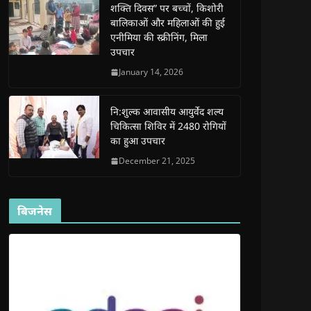
शक्ति दिवस” पर बच्चों, किशोरी
w
w
w
w
i
w
w
i
w
n
बालिकाओं और महिलाओं की हुई
i
i
n
i
n
n
n
d
n
e
एनीमिया की स्क्रीनिंग, मिला
d
d
o
d
w
उपचार
o
o
w
o
w
w
w
)
w
i
)
)
)
n
January 14, 2026
d
o
w
)
नि:शुल्क आवासीय आयुर्वेद शल्य
चिकित्सा शिविर में 2480 रोगियों
का हुआ उपचार
December 21, 2025
बिजनेस