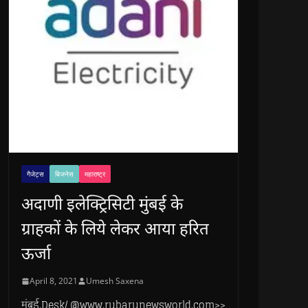
गैजेट्स
बिजनेस
महाराष्ट्र
अदाणी इलेक्ट्रिसिटी मुंबई के
ग्राहकों के लिये लेकर आया हरित
ऊर्जा
April 8, 2021
Umesh Saxena
मुंबई.Desk/ @www.rubarunewsworld.com>>