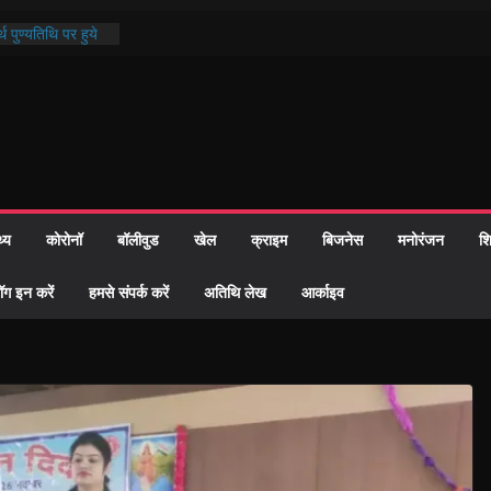
थ पुण्यतिथि पर हुये
 पाठ में भक्ति रस में
ाज को केवल वोट बैंक
नहीं दी – सैफी
 जितेन्द्र को मौके
मांतरण
पर हुआ 26 यूनिट
थ्य
कोरोनॉ
बॉलीवुड
खेल
क्राइम
बिजनेस
मनोरंजन
शि
्रशासन की तत्परता:
प्रमाण-पत्र
ॉग इन करें
हमसे संपर्क करें
अतिथि लेख
आर्काइव