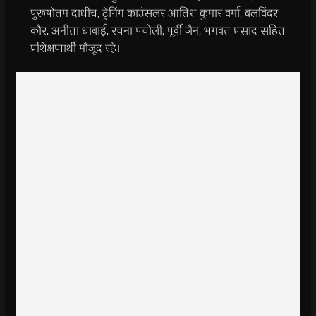
पुरूषोतम दाधीच, ट्रेनिंग काउंसलर आतिश कुमार वर्मा, बलविंदर
कौर, अनीता धाबाई, रचना पंचोली, पूर्वी जैन, भगवत प्रसाद सहित
प्रशिक्षणार्थी मौजूद रहे।