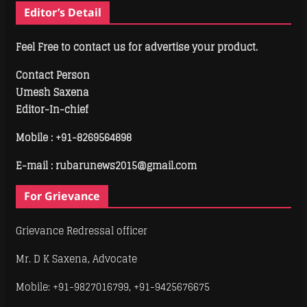
Editor’s Detail
Feel Free to contact us for advertise your product.
Contact Person
Umesh Saxena
Editor-In-chief
Mobile :
+91-8269564898
E-mail : rubarunews2015@gmail.com
For Grievance
Grievance Redressal officer
Mr. D K Saxena, Advocate
Mobile: +91-9827016799, +91-9425676675