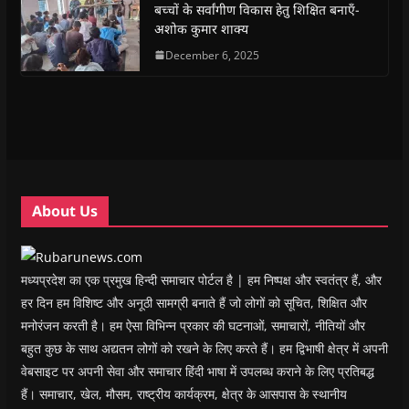
(
(
O
(
w
i
बच्चों के सर्वांगीण विकास हेतु शिक्षित बनाएँ-
O
O
p
O
w
e
अशोक कुमार शाक्य
p
p
e
p
i
n
e
e
n
e
n
d
n
n
s
December 6, 2025
n
d
(
s
s
i
s
o
O
i
i
n
i
w
p
n
n
n
n
)
e
n
n
e
n
n
e
e
w
e
s
w
w
w
w
i
w
w
i
w
n
i
i
n
i
n
n
n
d
n
e
d
d
o
d
w
o
o
w
o
w
w
w
)
w
i
About Us
)
)
)
n
d
o
w
)
मध्यप्रदेश का एक प्रमुख हिन्दी समाचार पोर्टल है | हम निष्पक्ष और स्वतंत्र हैं, और
हर दिन हम विशिष्ट और अनूठी सामग्री बनाते हैं जो लोगों को सूचित, शिक्षित और
मनोरंजन करती है। हम ऐसा विभिन्न प्रकार की घटनाओं, समाचारों, नीतियों और
बहुत कुछ के साथ अद्यतन लोगों को रखने के लिए करते हैं। हम द्विभाषी क्षेत्र में अपनी
वेबसाइट पर अपनी सेवा और समाचार हिंदी भाषा में उपलब्ध कराने के लिए प्रतिबद्ध
हैं। समाचार, खेल, मौसम, राष्ट्रीय कार्यक्रम, क्षेत्र के आसपास के स्थानीय