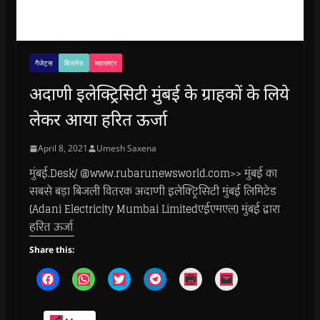
गैजेट्स
बिजनेस
महाराष्ट्र
अदाणी इलेक्ट्रिसिटी मुंबई के ग्राहकों के लिये
लेकर आया हरित ऊर्जा
April 8, 2021
Umesh Saxena
मुंबई.Desk/ @www.rubarunewsworld.com>> मुंबई का
सबसे बड़ा बिजली वितरक अदाणी इलेक्ट्रिसिटी मुंबई लिमिटेड
(Adani Electricity Mumbai Limitedएईएमएल) मुंबई द्वारा
हरित ऊर्जा
Share this:
C
C
C
C
C
C
l
l
l
l
l
l
i
i
i
i
i
i
c
c
c
c
c
c
k
k
k
k
k
k