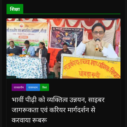
d
o
शिक्षा
w
)
ताजातरीन
राजस्थान
शिक्षा
भावीं पीढ़ी को व्यक्तित्व उन्नयन, साइबर
जागरूकता एवं करियर मार्गदर्शन से
करवाया रूबरू