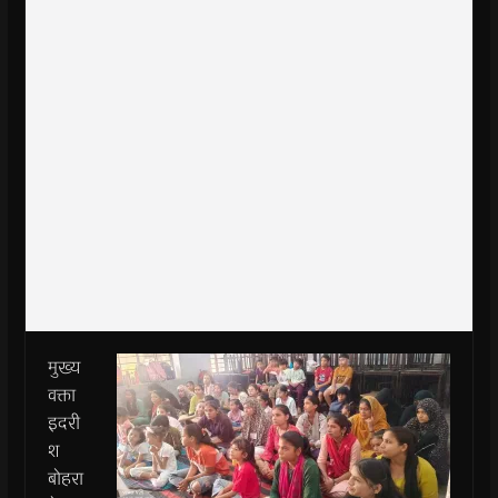
मुख्य
वक्ता
इदरी
श
बोहरा