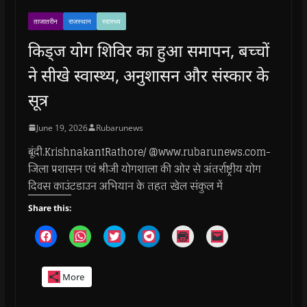
ताजातरीन
राजस्थान
स्वास्थ्य
किड्ज योग शिविर का हुआ समापन, बच्चों
ने सीखे स्वास्थ्य, अनुशासन और संस्कार के
सूत्र
June 19, 2026
Rubarunews
बूंदी.KrishnakantRathore/ @www.rubarunews.com-
जिला प्रशासन एवं श्रीजी योगशाला की ओर से अंतर्राष्ट्रीय योग
दिवस काउंटडाउन अभियान के तहत खेल संकुल में
Share this:
C
C
C
C
C
C
l
l
l
l
l
l
i
i
i
i
i
i
c
c
c
c
c
c
k
k
k
k
k
k
More
t
t
t
t
t
t
o
o
o
o
o
o
s
s
s
s
p
e
h
h
h
h
r
m