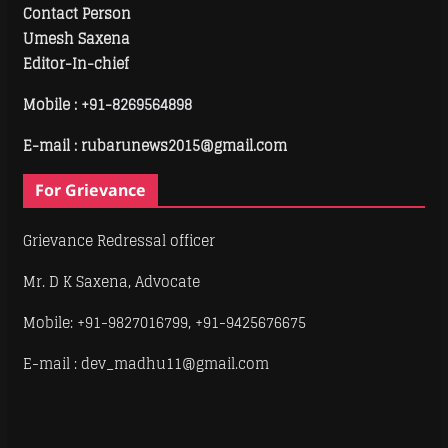
Contact Person
Umesh Saxena
Editor-In-chief
Mobile :
+91-8269564898
E-mail : rubarunews2015@gmail.com
For Grievance
Grievance Redressal officer
Mr. D K Saxena, Advocate
Mobile: +91-9827016799, +91-9425676675
E-mail : dev_madhu11@gmail.com