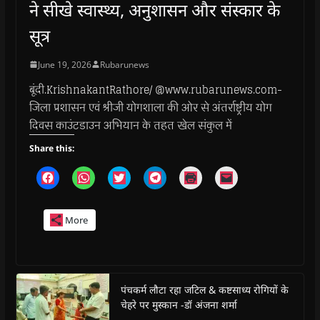
ने सीखे स्वास्थ्य, अनुशासन और संस्कार के
सूत्र
June 19, 2026
Rubarunews
बूंदी.KrishnakantRathore/ @www.rubarunews.com-
जिला प्रशासन एवं श्रीजी योगशाला की ओर से अंतर्राष्ट्रीय योग
दिवस काउंटडाउन अभियान के तहत खेल संकुल में
Share this:
C
C
C
C
C
C
l
l
l
l
l
l
i
i
i
i
i
i
c
c
c
c
c
c
k
k
k
k
k
k
More
t
t
t
t
t
t
o
o
o
o
o
o
s
s
s
s
p
e
h
h
h
h
r
m
a
a
a
a
i
a
r
r
r
r
n
i
e
e
e
e
t
l
o
o
o
o
(
a
पंचकर्म लौटा रहा जटिल & कष्टसाध्य रोगियों के
n
n
n
n
O
l
चेहरे पर मुस्कान -डॉ अंजना शर्मा
F
W
T
T
p
i
a
h
w
e
e
n