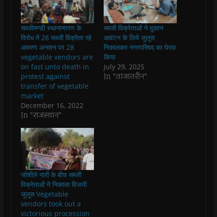
a
h
w
e
e
n
c
a
i
l
n
k
e
t
t
e
s
t
b
s
t
g
i
o
सब्जीमण्डी स्थानान्तरण के
सब्जी विक्रेताओं ने दुकान
o
A
e
r
n
a
o
p
r
a
n
f
विरोध में 28 सब्जी विक्रेता रहे
आवंटन के लिये जुलूस
k
p
(
m
e
r
आमरण अनशन पर 28
निकालकर नगरपरिषद का घेराव
(
(
O
(
w
i
O
O
p
O
w
e
vegetable vendors are
किया
p
p
e
p
i
n
on fast unto death in
July 29, 2025
e
e
n
e
n
d
n
n
s
n
d
(
In "ताजातरीन"
protest against
s
s
i
s
o
O
transfer of vegetable
i
i
n
i
w
p
n
n
n
n
)
e
market
n
n
e
n
n
December 16, 2022
e
e
w
e
s
w
w
w
w
i
In "राजस्थान"
w
w
i
w
n
i
i
n
i
n
n
n
d
n
e
d
d
o
d
w
o
o
w
o
w
w
w
)
w
i
)
)
)
n
d
o
जोशीले नारों के बीच सब्जी
w
)
विक्रेताओं ने निकाला विजयी
जुलूस Vegetable
vendors took out a
victorious procession