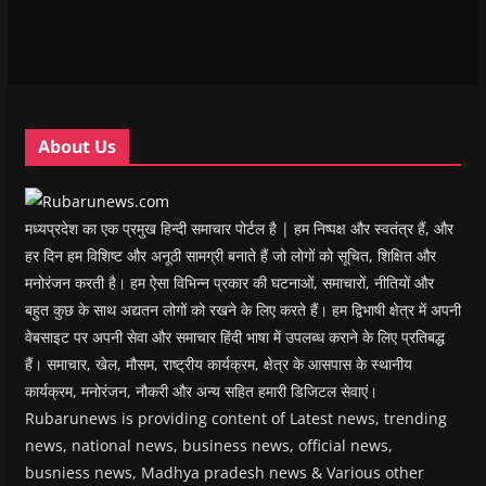
n
n
n
n
)
e
n
n
e
n
n
e
e
w
e
s
w
w
w
w
i
w
w
i
w
n
i
i
n
i
n
n
n
d
n
e
d
d
o
d
w
o
o
w
o
w
w
w
)
w
i
About Us
)
)
)
n
d
o
w
)
मध्यप्रदेश का एक प्रमुख हिन्दी समाचार पोर्टल है | हम निष्पक्ष और स्वतंत्र हैं, और
हर दिन हम विशिष्ट और अनूठी सामग्री बनाते हैं जो लोगों को सूचित, शिक्षित और
मनोरंजन करती है। हम ऐसा विभिन्न प्रकार की घटनाओं, समाचारों, नीतियों और
बहुत कुछ के साथ अद्यतन लोगों को रखने के लिए करते हैं। हम द्विभाषी क्षेत्र में अपनी
वेबसाइट पर अपनी सेवा और समाचार हिंदी भाषा में उपलब्ध कराने के लिए प्रतिबद्ध
हैं। समाचार, खेल, मौसम, राष्ट्रीय कार्यक्रम, क्षेत्र के आसपास के स्थानीय
कार्यक्रम, मनोरंजन, नौकरी और अन्य सहित हमारी डिजिटल सेवाएं।
Rubarunews is providing content of Latest news, trending
news, national news, business news, official news,
busniess news, Madhya pradesh news & Various other