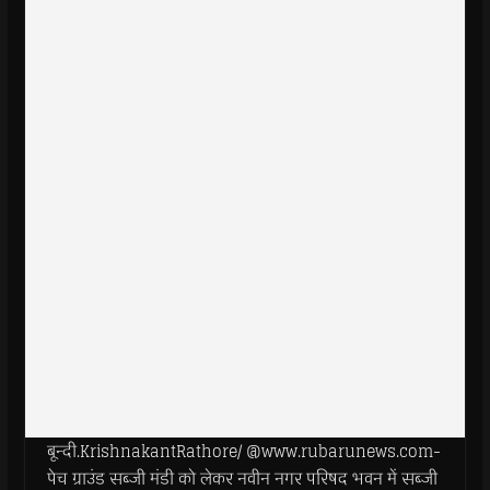
बून्दी.KrishnakantRathore/ @www.rubarunews.com-
पेच ग्राउंड सब्जी मंडी को लेकर नवीन नगर परिषद भवन में सब्जी