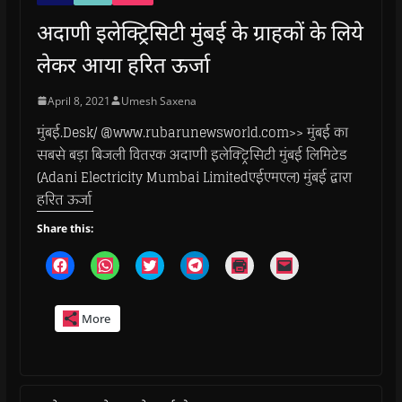
अदाणी इलेक्ट्रिसिटी मुंबई के ग्राहकों के लिये
लेकर आया हरित ऊर्जा
April 8, 2021
Umesh Saxena
मुंबई.Desk/ @www.rubarunewsworld.com>> मुंबई का
सबसे बड़ा बिजली वितरक अदाणी इलेक्ट्रिसिटी मुंबई लिमिटेड
(Adani Electricity Mumbai Limitedएईएमएल) मुंबई द्वारा
हरित ऊर्जा
Share this:
C
C
C
C
C
C
l
l
l
l
l
l
i
i
i
i
i
i
c
c
c
c
c
c
k
k
k
k
k
k
More
t
t
t
t
t
t
o
o
o
o
o
o
s
s
s
s
p
e
h
h
h
h
r
m
a
a
a
a
i
a
r
r
r
r
n
i
e
e
e
e
t
l