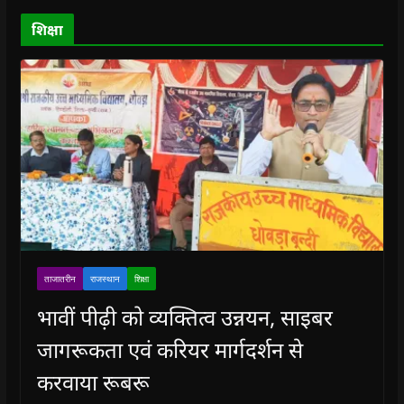
)
)
)
n
d
o
शिक्षा
w
)
ताजातरीन
राजस्थान
शिक्षा
भावीं पीढ़ी को व्यक्तित्व उन्नयन, साइबर
जागरूकता एवं करियर मार्गदर्शन से
करवाया रूबरू