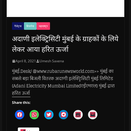
गैजेट्स
बिजनेस
महाराष्ट्र
अदाणी इलेक्ट्रिसिटी मुंबई के ग्राहकों के लिये
लेकर आया हरित ऊर्जा
April 8, 2021
Umesh Saxena
मुंबई.Desk/ @www.rubarunewsworld.com>> मुंबई का
सबसे बड़ा बिजली वितरक अदाणी इलेक्ट्रिसिटी मुंबई लिमिटेड
(Adani Electricity Mumbai Limitedएईएमएल) मुंबई द्वारा
हरित ऊर्जा
Share this:
C
C
C
C
C
C
l
l
l
l
l
l
i
i
i
i
i
i
c
c
c
c
c
c
k
k
k
k
k
k