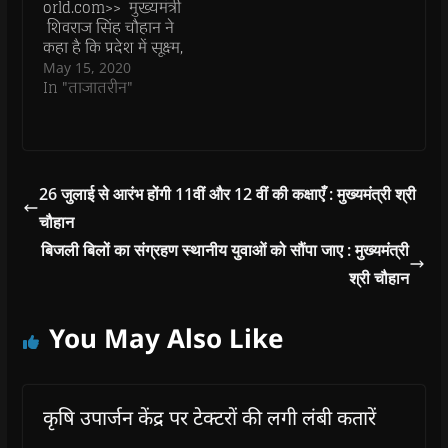
n
n
d
n
e
orld.com>> मुख्यमंत्री
d
d
o
d
w
शिवराज सिंह चौहान ने
o
o
w
o
w
w
w
)
w
i
कहा है कि प्रदेश में सूक्ष्म,
)
)
)
n
लघु, और मध्यम उद्योग
May 15, 2020
d
o
इकाईयों को लाभान्वित एवं
In "ताजातरीन"
w
सशक्त कर आत्मनिर्भर
)
भारत और आत्मनिर्भर
मध्यप्रदेश की दिशा में
आवश्यक कदम उठाए
जाएंगे। भारत सरकार द्वारा
26 जुलाई से आरंभ होंगी 11वीं और 12 वीं की कक्षाएँ : मुख्यमंत्री श्री
ऐसी इकाईयों के लिए किए
चौहान
जा रहे नये प्रावधानों के
संदर्भ में…
बिजली बिलों का संग्रहण स्थानीय युवाओं को सौंपा जाए : मुख्यमंत्री
श्री चौहान
You May Also Like
कृषि उपार्जन केंद्र पर टेक्टरों की लगी लंबी कतारें