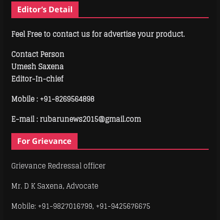
Editor’s Detail
Feel Free to contact us for advertise your product.
Contact Person
Umesh Saxena
Editor-In-chief
Mobile :
+91-8269564898
E-mail : rubarunews2015@gmail.com
For Grievance
Grievance Redressal officer
Mr. D K Saxena, Advocate
Mobile: +91-9827016799, +91-9425676675