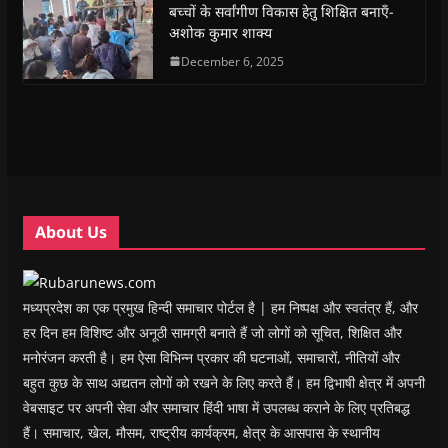
(
(
O
(
w
i
बच्चों के सर्वांगीण विकास हेतु शिक्षित बनाएँ-
O
O
p
O
w
e
अशोक कुमार शाक्य
p
p
e
p
i
n
e
e
n
e
n
d
n
n
s
December 6, 2025
n
d
(
s
s
i
s
o
O
i
i
n
i
w
p
n
n
n
n
)
e
n
n
e
n
n
e
e
w
e
s
w
w
w
w
i
w
w
i
w
n
i
i
n
i
n
n
n
d
n
e
d
d
o
d
w
o
o
w
o
w
w
w
)
w
i
About Us
)
)
)
n
d
o
w
)
मध्यप्रदेश का एक प्रमुख हिन्दी समाचार पोर्टल है | हम निष्पक्ष और स्वतंत्र हैं, और
हर दिन हम विशिष्ट और अनूठी सामग्री बनाते हैं जो लोगों को सूचित, शिक्षित और
मनोरंजन करती है। हम ऐसा विभिन्न प्रकार की घटनाओं, समाचारों, नीतियों और
बहुत कुछ के साथ अद्यतन लोगों को रखने के लिए करते हैं। हम द्विभाषी क्षेत्र में अपनी
वेबसाइट पर अपनी सेवा और समाचार हिंदी भाषा में उपलब्ध कराने के लिए प्रतिबद्ध
हैं। समाचार, खेल, मौसम, राष्ट्रीय कार्यक्रम, क्षेत्र के आसपास के स्थानीय