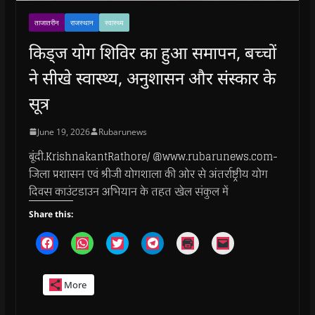
ताजातरीन
राजस्थान
स्वास्थ्य
किड्ज योग शिविर का हुआ समापन, बच्चों
ने सीखे स्वास्थ्य, अनुशासन और संस्कार के
सूत्र
June 19, 2026
Rubarunews
बूंदी.KrishnakantRathore/ @www.rubarunews.com-
जिला प्रशासन एवं श्रीजी योगशाला की ओर से अंतर्राष्ट्रीय योग
दिवस काउंटडाउन अभियान के तहत खेल संकुल में
Share this:
C
C
C
C
C
C
l
l
l
l
l
l
i
i
i
i
i
i
c
c
c
c
c
c
k
k
k
k
k
k
More
t
t
t
t
t
t
o
o
o
o
o
o
s
s
s
s
p
e
h
h
h
h
r
m