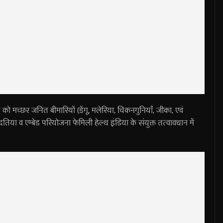
र जनित बीमारियों (डेंगू, मलेरिया, चिकनगुनियाँ, जीका, एवं
िया व एम्बेड परियोजना फेमिली हेल्थ इंडिया के संयुक्त तत्वावधान में