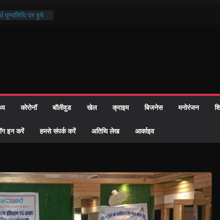
्रशासन की तत्परता:
प्रमाण-पत्र
थ पुण्यतिथि पर हुये
 पाठ में भक्ति रस में
ाज को केवल वोट बैंक
नहीं दी – सैफी
 जितेन्द्र को मौके
मांतरण
थ्य
कोरोनॉ
बॉलीवुड
खेल
क्राइम
बिजनेस
मनोरंजन
शि
पर हुआ 26 यूनिट
ॉग इन करें
हमसे संपर्क करें
अतिथि लेख
आर्काइव