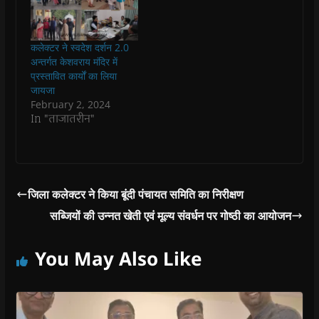
e
e
w
e
s
w
w
w
w
i
w
w
i
w
n
i
i
n
i
n
n
n
d
n
e
कलेक्टर ने स्वदेश दर्शन 2.0
d
d
o
d
w
o
o
w
o
w
अन्तर्गत केशवराय मंदिर में
w
w
)
w
i
प्रस्तावित कार्यों का लिया
)
)
)
n
d
जायजा
o
February 2, 2024
w
)
In "ताजातरीन"
जिला कलेक्टर ने किया बूंदी पंचायत समिति का निरीक्षण
सब्जियों की उन्नत खेती एवं मूल्य संवर्धन पर गोष्ठी का आयोजन
You May Also Like