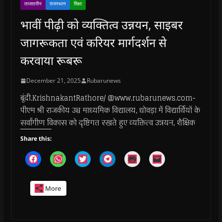
ताजातरीन
राजस्थान
शिक्षा
भावीं पीढ़ी को व्यक्तित्व उन्नयन, साइबर
जागरूकता एवं करियर मार्गदर्शन से
करवाया रूबरू
December 21, 2025
Rubarunews
बूंदी.KrishnakantRathore/ @www.rubarunews.com-
पीएम श्री राजकीय उच्च माध्यमिक विद्यालय, धोवड़ा में विद्यार्थियों के
सर्वांगीण विकास को दृष्टिगत रखते हुए व्यक्तित्व उन्नयन, शैक्षिक
Share this:
C
C
C
C
C
C
l
l
l
l
l
l
i
i
i
i
i
i
c
c
c
c
c
c
k
k
k
k
k
k
More
t
t
t
t
t
t
o
o
o
o
o
o
s
s
s
s
p
e
h
h
h
h
r
m
a
a
a
a
i
a