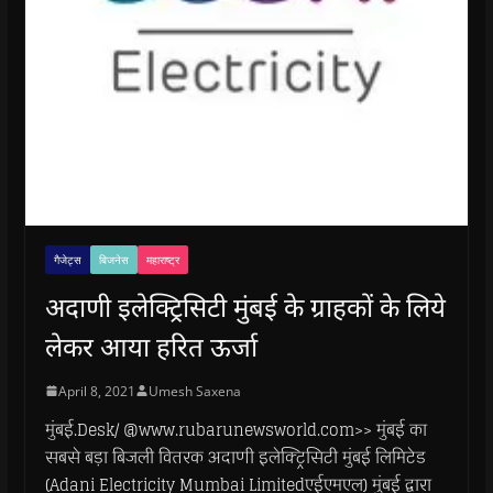
गैजेट्स
बिजनेस
महाराष्ट्र
अदाणी इलेक्ट्रिसिटी मुंबई के ग्राहकों के लिये
लेकर आया हरित ऊर्जा
April 8, 2021
Umesh Saxena
मुंबई.Desk/ @www.rubarunewsworld.com>> मुंबई का
सबसे बड़ा बिजली वितरक अदाणी इलेक्ट्रिसिटी मुंबई लिमिटेड
(Adani Electricity Mumbai Limitedएईएमएल) मुंबई द्वारा