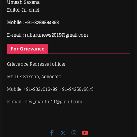
Umesh Saxena
Editor-In-chief
Mobile :
+91-8269564898
E-mail : rubarunews2015@gmail.com
For Grievance
Grievance Redressal officer
Mr. D K Saxena, Advocate
Mobile: +91-9827016799, +91-9425676675
E-mail : dev_madhu11@gmail.com