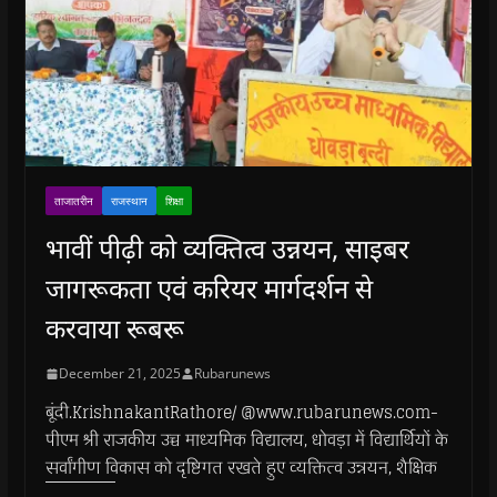
ताजातरीन
राजस्थान
शिक्षा
भावीं पीढ़ी को व्यक्तित्व उन्नयन, साइबर
जागरूकता एवं करियर मार्गदर्शन से
करवाया रूबरू
December 21, 2025
Rubarunews
बूंदी.KrishnakantRathore/ @www.rubarunews.com-
पीएम श्री राजकीय उच्च माध्यमिक विद्यालय, धोवड़ा में विद्यार्थियों के
सर्वांगीण विकास को दृष्टिगत रखते हुए व्यक्तित्व उन्नयन, शैक्षिक