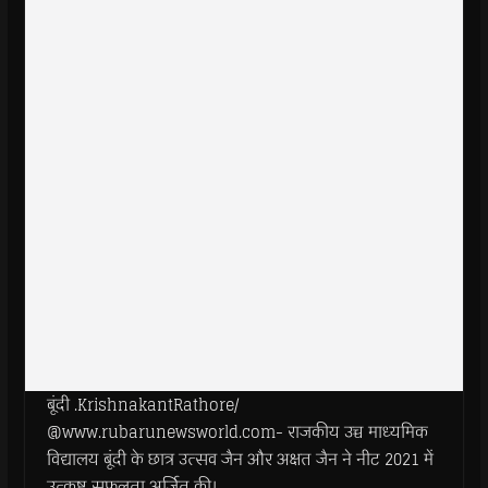
बूंदी .KrishnakantRathore/
@www.rubarunewsworld.com- राजकीय उच्च माध्यमिक
विद्यालय बूंदी के छात्र उत्सव जैन और अक्षत जैन ने नीट 2021 में
उत्कृष्ट सफलता अर्जित की।