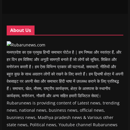
w
w
w
w
i
w
w
i
w
n
i
i
n
i
n
n
n
d
n
e
d
d
o
d
w
o
o
w
o
w
w
w
)
w
i
About Us
)
)
)
n
d
o
w
)
मध्यप्रदेश का एक प्रमुख हिन्दी समाचार पोर्टल है | हम निष्पक्ष और स्वतंत्र हैं, और
हर दिन हम विशिष्ट और अनूठी सामग्री बनाते हैं जो लोगों को सूचित, शिक्षित और
मनोरंजन करती है। हम ऐसा विभिन्न प्रकार की घटनाओं, समाचारों, नीतियों और
बहुत कुछ के साथ अद्यतन लोगों को रखने के लिए करते हैं। हम द्विभाषी क्षेत्र में अपनी
वेबसाइट पर अपनी सेवा और समाचार हिंदी भाषा में उपलब्ध कराने के लिए प्रतिबद्ध
हैं। समाचार, खेल, मौसम, राष्ट्रीय कार्यक्रम, क्षेत्र के आसपास के स्थानीय
कार्यक्रम, मनोरंजन, नौकरी और अन्य सहित हमारी डिजिटल सेवाएं।
Rubarunews is providing content of Latest news, trending
news, national news, business news, official news,
busniess news, Madhya pradesh news & Various other
state news, Political news, Youtube channel Rubarunews