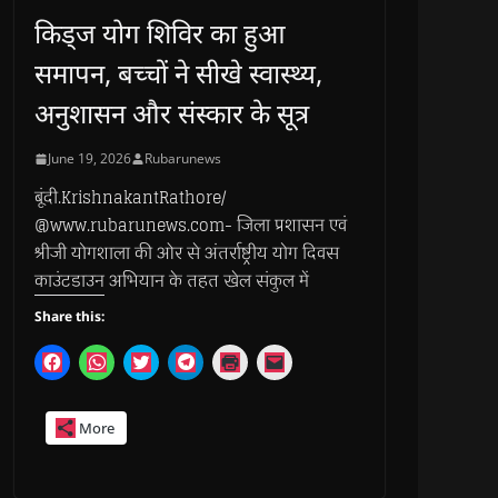
किड्ज योग शिविर का हुआ
समापन, बच्चों ने सीखे स्वास्थ्य,
अनुशासन और संस्कार के सूत्र
June 19, 2026
Rubarunews
बूंदी.KrishnakantRathore/
@www.rubarunews.com- जिला प्रशासन एवं
श्रीजी योगशाला की ओर से अंतर्राष्ट्रीय योग दिवस
काउंटडाउन अभियान के तहत खेल संकुल में
Share this:
C
C
C
C
C
C
l
l
l
l
l
l
i
i
i
i
i
i
c
c
c
c
c
c
k
k
k
k
k
k
More
t
t
t
t
t
t
o
o
o
o
o
o
s
s
s
s
p
e
h
h
h
h
r
m
a
a
a
a
i
a