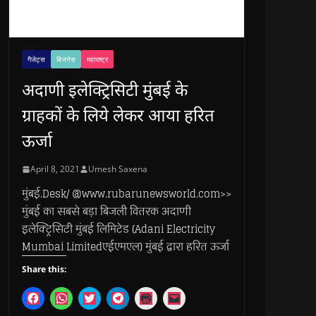
गैजेट्स
बिजनेस
महाराष्ट्र
अदाणी इलेक्ट्रिसिटी मुंबई के
ग्राहकों के लिये लेकर आया हरित
ऊर्जा
April 8, 2021
Umesh Saxena
मुंबई.Desk/ @www.rubarunewsworld.com>>
मुंबई का सबसे बड़ा बिजली वितरक अदाणी
इलेक्ट्रिसिटी मुंबई लिमिटेड (Adani Electricity
Mumbai Limitedएईएमएल) मुंबई द्वारा हरित ऊर्जा
Share this:
C
C
C
C
C
C
l
l
l
l
l
l
i
i
i
i
i
i