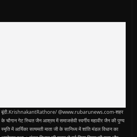
बूंदी.KrishnakantRathore/ @www.rubarunews.com-शहर
के चौगान गेट स्थित जैन आश्रम में समाजसेवी स्वर्गीय महावीर जैन की पुण्य
स्मृति में आर्यिका सत्यमती माता जी के सानिध्य में शांति मंडल विधान का