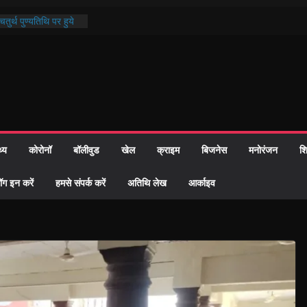
ी प्रशासन की तत्परता:
वाह प्रमाण-पत्र
तुर्थ पुण्यतिथि पर हुये
ाण्ड पाठ में भक्ति रस में
 समाज को केवल वोट बैंक
ारी नहीं दी – सैफी
 रहे जितेन्द्र को मौके
आ नामांतरण
थ्य
कोरोनॉ
बॉलीवुड
खेल
क्राइम
बिजनेस
मनोरंजन
शि
िन पर हुआ 26 यूनिट
ॉग इन करें
हमसे संपर्क करें
अतिथि लेख
आर्काइव