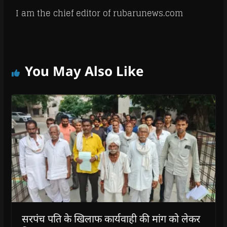
w
w
w
w
i
w
w
i
w
n
I am the chief editor of rubarunews.com
i
i
n
i
n
n
n
d
n
e
d
d
o
d
w
o
o
w
o
w
w
w
)
w
i
)
)
)
n
d
o
You May Also Like
w
)
सरपंच पति के खिलाफ कार्यवाही की मांग को लेकर