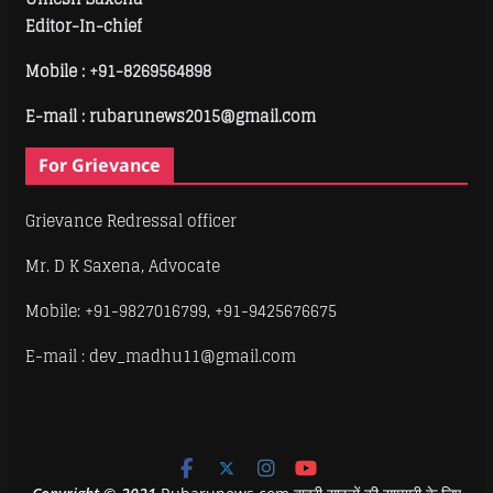
Editor-In-chief
Mobile :
+91-8269564898
E-mail : rubarunews2015@gmail.com
For Grievance
Grievance Redressal officer
Mr. D K Saxena, Advocate
Mobile: +91-9827016799, +91-9425676675
E-mail : dev_madhu11@gmail.com