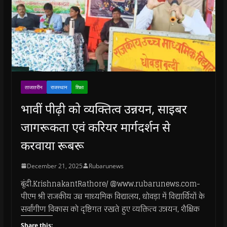
ताजातरीन
राजस्थान
शिक्षा
भावीं पीढ़ी को व्यक्तित्व उन्नयन, साइबर
जागरूकता एवं करियर मार्गदर्शन से
करवाया रूबरू
December 21, 2025
Rubarunews
बूंदी.KrishnakantRathore/ @www.rubarunews.com-
पीएम श्री राजकीय उच्च माध्यमिक विद्यालय, धोवड़ा में विद्यार्थियों के
सर्वांगीण विकास को दृष्टिगत रखते हुए व्यक्तित्व उन्नयन, शैक्षिक
Share this: