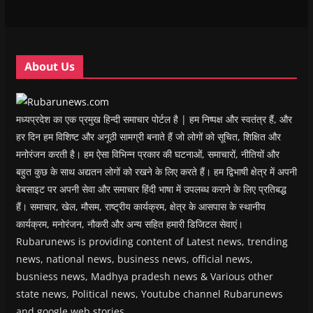
w
w
w
w
i
w
w
i
w
n
i
i
n
i
n
n
n
d
n
e
d
d
o
d
w
o
o
w
o
w
w
w
)
w
i
About Us
)
)
)
n
d
o
w
)
मध्यप्रदेश का एक प्रमुख हिन्दी समाचार पोर्टल है | हम निष्पक्ष और स्वतंत्र हैं, और
हर दिन हम विशिष्ट और अनूठी सामग्री बनाते हैं जो लोगों को सूचित, शिक्षित और
मनोरंजन करती है। हम ऐसा विभिन्न प्रकार की घटनाओं, समाचारों, नीतियों और
बहुत कुछ के साथ अद्यतन लोगों को रखने के लिए करते हैं। हम द्विभाषी क्षेत्र में अपनी
वेबसाइट पर अपनी सेवा और समाचार हिंदी भाषा में उपलब्ध कराने के लिए प्रतिबद्ध
हैं। समाचार, खेल, मौसम, राष्ट्रीय कार्यक्रम, क्षेत्र के आसपास के स्थानीय
कार्यक्रम, मनोरंजन, नौकरी और अन्य सहित हमारी डिजिटल सेवाएं।
Rubarunews is providing content of Latest news, trending
news, national news, business news, official news,
busniess news, Madhya pradesh news & Various other
state news, Political news, Youtube channel Rubarunews
and google web stories.