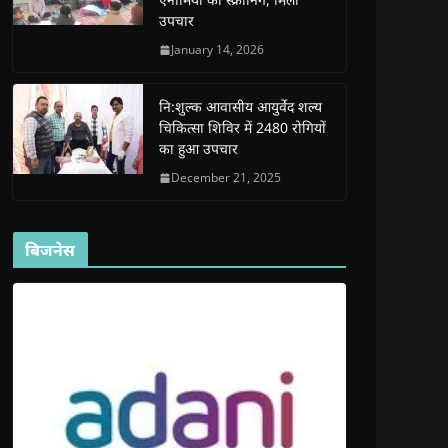
d
d
o
d
w
उपचार
o
o
w
o
w
w
w
)
w
i
)
)
)
n
January 14, 2026
d
o
w
)
नि:शुल्क आवासीय आयुर्वेद शल्य
चिकित्सा शिविर में 2480 रोगियों
का हुआ उपचार
December 21, 2025
बिजनेस