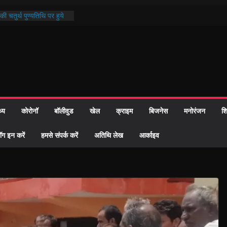
 दिखी प्रशासन की तत्परता:
6 विवाह प्रमाण-पत्र
ी चतुर्थ पुण्यतिथि पर हुये
्दरकाण्ड पाठ में भक्ति रस में
ौहार समाज को केवल वोट बैंक
गीदारी नहीं दी – सैफी
ी
 भटक रहे जितेन्द्र को मौके
 हुआ नामांतरण
थ्य
कोरोनॉ
बॉलीवुड
खेल
क्राइम
बिजनेस
मनोरंजन
शि
न्मदिन पर हुआ 26 यूनिट
ॉग इन करें
हमसे संपर्क करें
अतिथि लेख
आर्काइव