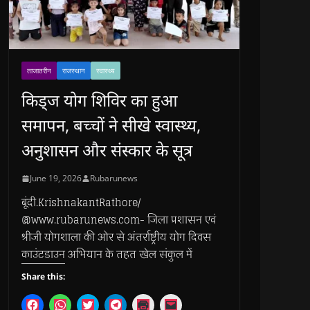
ताजातरीन
राजस्थान
स्वास्थ्य
किड्ज योग शिविर का हुआ
समापन, बच्चों ने सीखे स्वास्थ्य,
अनुशासन और संस्कार के सूत्र
June 19, 2026
Rubarunews
बूंदी.KrishnakantRathore/
@www.rubarunews.com- जिला प्रशासन एवं
श्रीजी योगशाला की ओर से अंतर्राष्ट्रीय योग दिवस
काउंटडाउन अभियान के तहत खेल संकुल में
Share this:
C
C
C
C
C
C