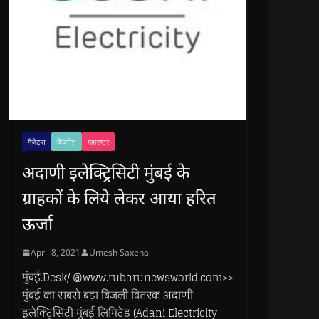
गैजेट्स
बिजनेस
महाराष्ट्र
अदाणी इलेक्ट्रिसिटी मुंबई के
ग्राहकों के लिये लेकर आया हरित
ऊर्जा
April 8, 2021
Umesh Saxena
मुंबई.Desk/ @www.rubarunewsworld.com>>
मुंबई का सबसे बड़ा बिजली वितरक अदाणी
इलेक्ट्रिसिटी मुंबई लिमिटेड (Adani Electricity