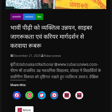
ताजातरीन
राजस्थान
शिक्षा
भावीं पीढ़ी को व्यक्तित्व उन्नयन, साइबर
जागरूकता एवं करियर मार्गदर्शन से
करवाया रूबरू
December 21, 2025
Rubarunews
बूंदी.KrishnakantRathore/ @www.rubarunews.com-
पीएम श्री राजकीय उच्च माध्यमिक विद्यालय, धोवड़ा में विद्यार्थियों के
सर्वांगीण विकास को दृष्टिगत रखते हुए व्यक्तित्व उन्नयन, शैक्षिक
Share this:
C
C
C
C
C
C
l
l
l
l
l
l
i
i
i
i
i
i
c
c
c
c
c
c
k
k
k
k
k
k
More
t
t
t
t
t
t