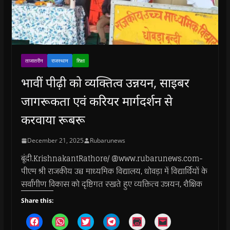
ताजातरीन
राजस्थान
शिक्षा
भावीं पीढ़ी को व्यक्तित्व उन्नयन, साइबर
जागरूकता एवं करियर मार्गदर्शन से
करवाया रूबरू
December 21, 2025
Rubarunews
बूंदी.KrishnakantRathore/ @www.rubarunews.com-
पीएम श्री राजकीय उच्च माध्यमिक विद्यालय, धोवड़ा में विद्यार्थियों के
सर्वांगीण विकास को दृष्टिगत रखते हुए व्यक्तित्व उन्नयन, शैक्षिक
Share this:
C
C
C
C
C
C
l
l
l
l
l
l