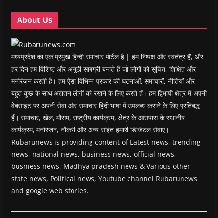
d
d
o
d
w
o
o
w
o
w
w
w
)
w
i
About Us
)
)
)
n
d
o
w
)
मध्यप्रदेश का एक प्रमुख हिन्दी समाचार पोर्टल है | हम निष्पक्ष और स्वतंत्र हैं, और
हर दिन हम विशिष्ट और अनूठी सामग्री बनाते हैं जो लोगों को सूचित, शिक्षित और
मनोरंजन करती है। हम ऐसा विभिन्न प्रकार की घटनाओं, समाचारों, नीतियों और
बहुत कुछ के साथ अद्यतन लोगों को रखने के लिए करते हैं। हम द्विभाषी क्षेत्र में अपनी
वेबसाइट पर अपनी सेवा और समाचार हिंदी भाषा में उपलब्ध कराने के लिए प्रतिबद्ध
हैं। समाचार, खेल, मौसम, राष्ट्रीय कार्यक्रम, क्षेत्र के आसपास के स्थानीय
कार्यक्रम, मनोरंजन, नौकरी और अन्य सहित हमारी डिजिटल सेवाएं।
Rubarunews is providing content of Latest news, trending
news, national news, business news, official news,
busniess news, Madhya pradesh news & Various other
state news, Political news, Youtube channel Rubarunews
and google web stories.