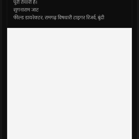
पूरी तैयारी है।
सुगनाराम जाट
फील्ड डायरेक्टर, रामगढ़ विषधारी टाइगर रिजर्व, बूंदी