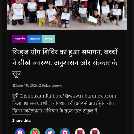
ताजातरीन
राजस्थान
स्वास्थ्य
किड्ज योग शिविर का हुआ समापन, बच्चों
ने सीखे स्वास्थ्य, अनुशासन और संस्कार के
सूत्र
June 19, 2026
Rubarunews
बूंदी.KrishnakantRathore/ @www.rubarunews.com-
जिला प्रशासन एवं श्रीजी योगशाला की ओर से अंतर्राष्ट्रीय योग
दिवस काउंटडाउन अभियान के तहत खेल संकुल में
Share this:
C
C
C
C
C
C