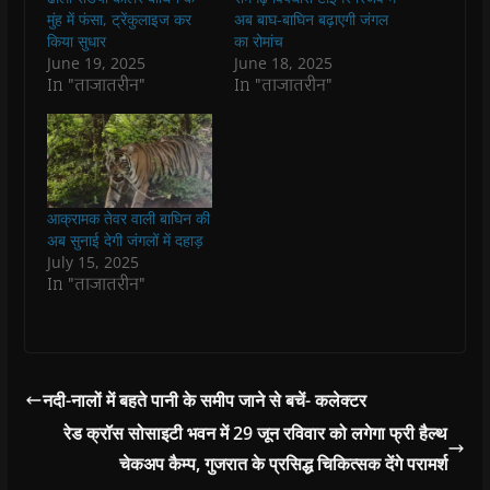
o
A
e
r
n
a
o
p
r
a
n
f
मुंह में फंसा, ट्रेंकुलाइज कर
अब बाघ-बाघिन बढ़ाएगी जंगल
k
p
(
m
e
r
किया सुधार
का रोमांच
(
(
O
(
w
i
O
O
p
O
w
e
June 19, 2025
June 18, 2025
p
p
e
p
i
n
In "ताजातरीन"
In "ताजातरीन"
e
e
n
e
n
d
n
n
s
n
d
(
s
s
i
s
o
O
i
i
n
i
w
p
n
n
n
n
)
e
n
n
e
n
n
e
e
w
e
s
w
w
w
w
i
w
w
i
w
n
i
i
n
i
n
आक्रामक तेवर वाली बाघिन की
n
n
d
n
e
अब सुनाई देगी जंगलों में दहाड़
d
d
o
d
w
o
o
w
o
w
July 15, 2025
w
w
)
w
i
In "ताजातरीन"
)
)
)
n
d
o
w
)
नदी-नालों में बहते पानी के समीप जाने से बचें- कलेक्टर
रेड क्रॉस सोसाइटी भवन में 29 जून रविवार को लगेगा फ्री हैल्थ
चेकअप कैम्प, गुजरात के प्रसिद्ध चिकित्सक देंगे परामर्श