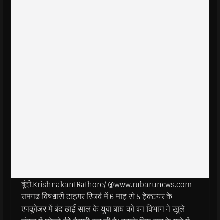
बूंदी.KrishnakantRathore/ @www.rubarunews.com-
रामगढ विषधारी टाइगर रिजर्व में 6 माह से 5 हेक्टयर के
एनक्लोजर में बंद ढाई साल के युवा बाघ को वन विभाग ने खुले