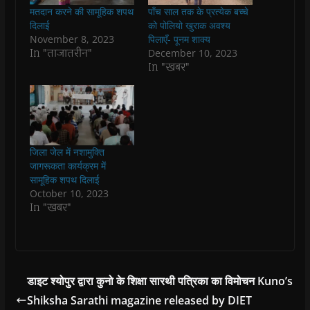
b
s
t
g
i
o
मतदान करने की सामूहिक शपथ
पाँच साल तक के प्रत्येक बच्चे
o
A
e
r
n
a
o
p
r
a
n
f
दिलाई
को पोलियो खुराक अवश्य
k
p
(
m
e
r
November 8, 2023
पिलाएँ- पूनम शाक्य
(
(
O
(
w
i
O
O
p
O
w
e
In "ताजातरीन"
December 10, 2023
p
p
e
p
i
n
In "खबर"
e
e
n
e
n
d
n
n
s
n
d
(
s
s
i
s
o
O
i
i
n
i
w
p
n
n
n
n
)
e
n
n
e
n
n
e
e
w
e
s
w
w
w
w
i
w
w
i
w
n
i
i
n
i
n
जिला जेल में नशामुक्ति
n
n
d
n
e
जागरूकता कार्यक्रम में
d
d
o
d
w
o
o
w
o
w
सामूहिक शपथ दिलाई
w
w
)
w
i
October 10, 2023
)
)
)
n
d
In "खबर"
o
w
)
डाइट श्योपुर द्वारा कुनो के शिक्षा सारथी पत्रिका का विमोचन Kuno’s
Shiksha Sarathi magazine released by DIET