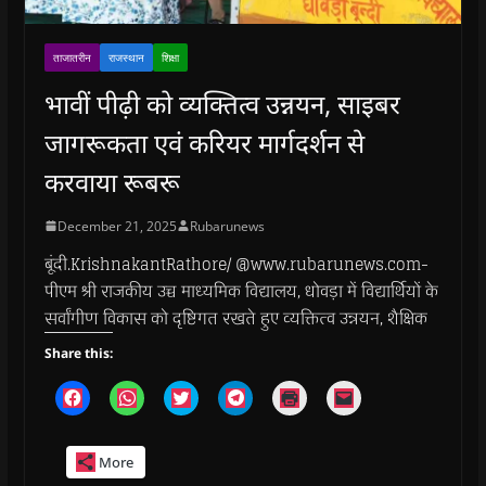
ताजातरीन
राजस्थान
शिक्षा
भावीं पीढ़ी को व्यक्तित्व उन्नयन, साइबर
जागरूकता एवं करियर मार्गदर्शन से
करवाया रूबरू
December 21, 2025
Rubarunews
बूंदी.KrishnakantRathore/ @www.rubarunews.com-
पीएम श्री राजकीय उच्च माध्यमिक विद्यालय, धोवड़ा में विद्यार्थियों के
सर्वांगीण विकास को दृष्टिगत रखते हुए व्यक्तित्व उन्नयन, शैक्षिक
Share this:
C
C
C
C
C
C
l
l
l
l
l
l
i
i
i
i
i
i
c
c
c
c
c
c
k
k
k
k
k
k
More
t
t
t
t
t
t
o
o
o
o
o
o