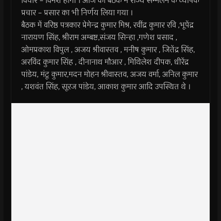
विचार – विमर्श होगा । आज की बैठक में राज्य सम्मेलन के व्यापक
प्रचार – प्रसार का भी निर्णय लिया गया ।
बैठक में वरिष्ठ पत्रकार प्रेमेन्द्र कुमार मिश्र, रवींद्र कुमार रवि ,भूपेंद्र
नारायण सिंह, श्रीराम अम्बष्ट,संजय सिन्हा ,गणेश प्रसाद ,
ओमप्रकाश विपुल , अजय श्रीवास्तव , मनीष कुमार , जितेंद्र सिंह,
अरविंद कुमार सिंह , दीनानाथ मौआर , मिथिलेश दीपक, धीरेंद्र
पांडेय, मंटू कुमार,मदन मोहन श्रीवास्तव, अजय वर्मा, अनिल कुमार
, यशवंत सिंह, सूरज पांडेय, आकाश कुमार आदि उपस्थित थे ।