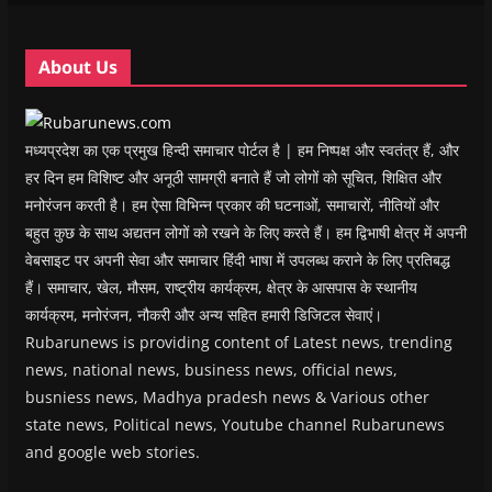
n
n
d
n
e
d
d
o
d
w
o
o
w
o
w
w
w
)
w
i
About Us
)
)
)
n
d
o
w
)
मध्यप्रदेश का एक प्रमुख हिन्दी समाचार पोर्टल है | हम निष्पक्ष और स्वतंत्र हैं, और
हर दिन हम विशिष्ट और अनूठी सामग्री बनाते हैं जो लोगों को सूचित, शिक्षित और
मनोरंजन करती है। हम ऐसा विभिन्न प्रकार की घटनाओं, समाचारों, नीतियों और
बहुत कुछ के साथ अद्यतन लोगों को रखने के लिए करते हैं। हम द्विभाषी क्षेत्र में अपनी
वेबसाइट पर अपनी सेवा और समाचार हिंदी भाषा में उपलब्ध कराने के लिए प्रतिबद्ध
हैं। समाचार, खेल, मौसम, राष्ट्रीय कार्यक्रम, क्षेत्र के आसपास के स्थानीय
कार्यक्रम, मनोरंजन, नौकरी और अन्य सहित हमारी डिजिटल सेवाएं।
Rubarunews is providing content of Latest news, trending
news, national news, business news, official news,
busniess news, Madhya pradesh news & Various other
state news, Political news, Youtube channel Rubarunews
and google web stories.